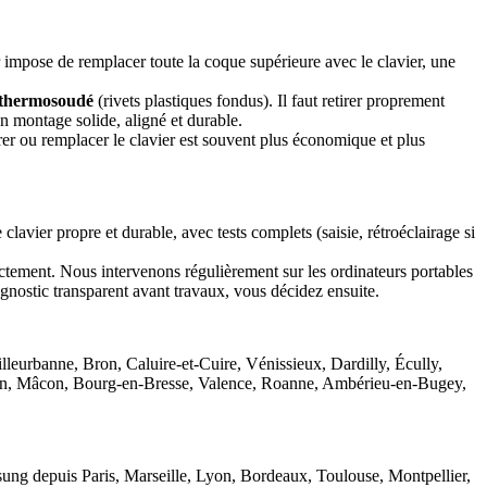
impose de remplacer toute la coque supérieure avec le clavier, une
thermosoudé
(rivets plastiques fondus). Il faut retirer proprement
un montage solide, aligné et durable.
arer ou remplacer le clavier est souvent plus économique et plus
avier propre et durable, avec tests complets (saisie, rétroéclairage si
ectement. Nous intervenons régulièrement sur les ordinateurs portables
gnostic transparent avant travaux, vous décidez ensuite.
rbanne, Bron, Caluire-et-Cuire, Vénissieux, Dardilly, Écully,
yon, Mâcon, Bourg-en-Bresse, Valence, Roanne, Ambérieu-en-Bugey,
ng depuis Paris, Marseille, Lyon, Bordeaux, Toulouse, Montpellier,