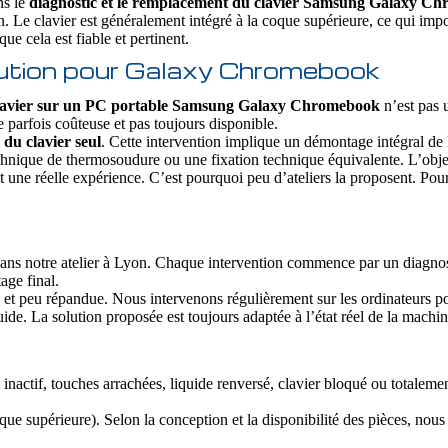
ns le
diagnostic et le remplacement du clavier Samsung Galaxy C
n. Le clavier est généralement intégré à la coque supérieure, ce qui imp
ue cela est fiable et pertinent.
olution pour Galaxy Chromebook
lavier sur un PC portable Samsung Galaxy Chromebook
n’est pas 
parfois coûteuse et pas toujours disponible.
du clavier seul
. Cette intervention implique un démontage intégral de l
 technique de thermosoudure ou une fixation technique équivalente. L’obje
t une réelle expérience. C’est pourquoi peu d’ateliers la proposent. Pou
ans notre atelier à Lyon. Chaque intervention commence par un diagnosti
age final.
 et peu répandue. Nous intervenons régulièrement sur les ordinateurs p
de. La solution proposée est toujours adaptée à l’état réel de la machin
 inactif, touches arrachées, liquide renversé, clavier bloqué ou totalem
ue supérieure). Selon la conception et la disponibilité des pièces, nou