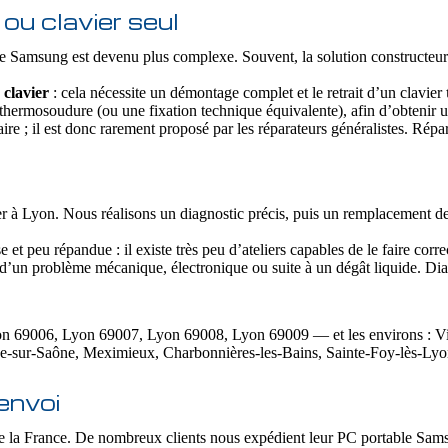
ou clavier seul
e Samsung est devenu plus complexe. Souvent, la solution constructeur 
 clavier
: cela nécessite un démontage complet et le retrait d’un clavier
e thermosoudure (ou une fixation technique équivalente), afin d’obtenir 
ire ; il est donc rarement proposé par les réparateurs généralistes. Rép
r à Lyon. Nous réalisons un diagnostic précis, puis un remplacement de cl
t peu répandue : il existe très peu d’ateliers capables de le faire corr
e d’un problème mécanique, électronique ou suite à un dégât liquide. Dia
9006, Lyon 69007, Lyon 69008, Lyon 69009 — et les environs : Villeu
he-sur-Saône, Meximieux, Charbonnières-les-Bains, Sainte-Foy-lès-L
envoi
la France. De nombreux clients nous expédient leur PC portable Samsu