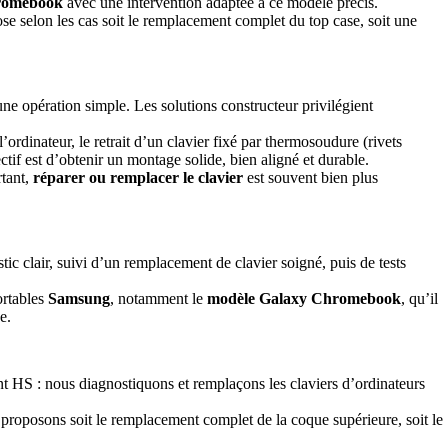
hromebook
avec une intervention adaptée à ce modèle précis.
ose selon les cas soit le remplacement complet du top case, soit une
une opération simple. Les solutions constructeur privilégient
’ordinateur, le retrait d’un clavier fixé par thermosoudure (rivets
ctif est d’obtenir un montage solide, bien aligné et durable.
rtant,
réparer ou remplacer le clavier
est souvent bien plus
c clair, suivi d’un remplacement de clavier soigné, puis de tests
ortables
Samsung
, notamment le
modèle Galaxy Chromebook
, qu’il
e.
ent HS : nous diagnostiquons et remplaçons les claviers d’ordinateurs
s proposons soit le remplacement complet de la coque supérieure, soit le