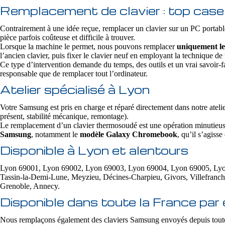
Remplacement de clavier : top case 
Contrairement à une idée reçue, remplacer un clavier sur un PC portabl
pièce parfois coûteuse et difficile à trouver.
Lorsque la machine le permet, nous pouvons remplacer
uniquement le
l’ancien clavier, puis fixer le clavier neuf en employant la technique d
Ce type d’intervention demande du temps, des outils et un vrai savoir-fa
responsable que de remplacer tout l’ordinateur.
Atelier spécialisé à Lyon
Votre Samsung est pris en charge et réparé directement dans notre atelie
présent, stabilité mécanique, remontage).
Le remplacement d’un clavier thermosoudé est une opération minutieuse e
Samsung
, notamment le
modèle Galaxy Chromebook
, qu’il s’agiss
Disponible à Lyon et alentours
Lyon 69001, Lyon 69002, Lyon 69003, Lyon 69004, Lyon 69005, Lyon 6
Tassin-la-Demi-Lune, Meyzieu, Décines-Charpieu, Givors, Villefranc
Grenoble, Annecy.
Disponible dans toute la France par 
Nous remplaçons également des claviers Samsung envoyés depuis toute 