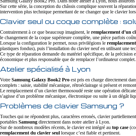
Samsung Galaxy Book2 Pro. Dans notre atelier à Lyon, nous assurons
Sur cette série, la conception du châssis complique souvent la réparatio
intervention plus technique permettant de ne changer que le clavier lorsq
Clavier seul ou coque complète : so
Contrairement à ce que beaucoup imaginent, le
remplacement d’un c
le changement de la coque supérieure complète, une pièce parfois coûte
Lorsque la configuration le permet, nous privilégions le
remplacement 
plastiques fondus), puis l’installation du clavier neuf en utilisant une
Ce type de réparation demande du matériel spécifique, de la précision e
économique et plus responsable que de remplacer l’ordinateur complet.
Atelier spécialisé à Lyon
Votre
Samsung Galaxy Book2 Pro
est pris en charge directement dan
complets : saisie, stabilité mécanique, rétroéclairage si présent et remont
Le remplacement d’un clavier thermosoudé reste une opération délicate
s’agisse d’un problème mécanique, électronique ou suite à un dégât liqui
Problèmes de clavier Samsung ?
Touches qui ne répondent plus, caractères erronés, clavier partiellement
portables
Samsung
directement dans notre atelier à Lyon.
Sur de nombreux modèles récents, le clavier est intégré au
top case
(coq
remplacement du clavier seul
lorsque c’est fiable et pertinent.