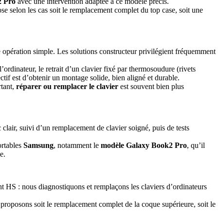
2 Pro
avec une intervention adaptée à ce modèle précis.
ose selon les cas soit le remplacement complet du top case, soit une
 opération simple. Les solutions constructeur privilégient fréquemment
’ordinateur, le retrait d’un clavier fixé par thermosoudure (rivets
ctif est d’obtenir un montage solide, bien aligné et durable.
rtant,
réparer ou remplacer le clavier
est souvent bien plus
lair, suivi d’un remplacement de clavier soigné, puis de tests
ortables
Samsung
, notamment le
modèle Galaxy Book2 Pro
, qu’il
e.
ent HS : nous diagnostiquons et remplaçons les claviers d’ordinateurs
s proposons soit le remplacement complet de la coque supérieure, soit le