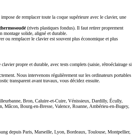
impose de remplacer toute la coque supérieure avec le clavier, une
thermosoudé
(rivets plastiques fondus). Il faut retirer proprement
un montage solide, aligné et durable.
arer ou remplacer le clavier est souvent plus économique et plus
avier propre et durable, avec tests complets (saisie, rétroéclairage si
ectement. Nous intervenons régulièrement sur les ordinateurs portables
ostic transparent avant travaux, vous décidez ensuite.
rbanne, Bron, Caluire-et-Cuire, Vénissieux, Dardilly, Écully,
yon, Mâcon, Bourg-en-Bresse, Valence, Roanne, Ambérieu-en-Bugey,
ng depuis Paris, Marseille, Lyon, Bordeaux, Toulouse, Montpellier,