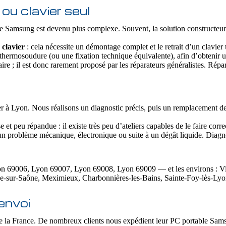
ou clavier seul
e Samsung est devenu plus complexe. Souvent, la solution constructeur 
 clavier
: cela nécessite un démontage complet et le retrait d’un clavier
e thermosoudure (ou une fixation technique équivalente), afin d’obtenir 
ire ; il est donc rarement proposé par les réparateurs généralistes. Rép
r à Lyon. Nous réalisons un diagnostic précis, puis un remplacement de cl
t peu répandue : il existe très peu d’ateliers capables de le faire corr
d’un problème mécanique, électronique ou suite à un dégât liquide. Diagn
9006, Lyon 69007, Lyon 69008, Lyon 69009 — et les environs : Villeu
he-sur-Saône, Meximieux, Charbonnières-les-Bains, Sainte-Foy-lès-L
envoi
la France. De nombreux clients nous expédient leur PC portable Samsu