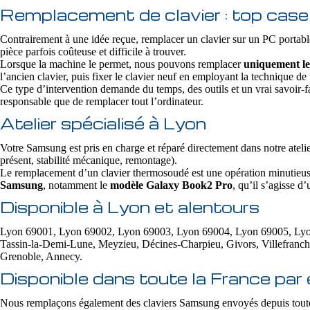
Remplacement de clavier : top case 
Contrairement à une idée reçue, remplacer un clavier sur un PC portabl
pièce parfois coûteuse et difficile à trouver.
Lorsque la machine le permet, nous pouvons remplacer
uniquement le
l’ancien clavier, puis fixer le clavier neuf en employant la technique d
Ce type d’intervention demande du temps, des outils et un vrai savoir-fa
responsable que de remplacer tout l’ordinateur.
Atelier spécialisé à Lyon
Votre Samsung est pris en charge et réparé directement dans notre atelie
présent, stabilité mécanique, remontage).
Le remplacement d’un clavier thermosoudé est une opération minutieuse e
Samsung
, notamment le
modèle Galaxy Book2 Pro
, qu’il s’agisse 
Disponible à Lyon et alentours
Lyon 69001, Lyon 69002, Lyon 69003, Lyon 69004, Lyon 69005, Lyon 6
Tassin-la-Demi-Lune, Meyzieu, Décines-Charpieu, Givors, Villefranc
Grenoble, Annecy.
Disponible dans toute la France par 
Nous remplaçons également des claviers Samsung envoyés depuis toute 