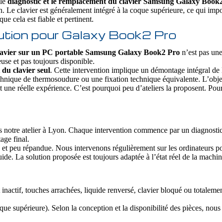
 le
diagnostic et le remplacement du clavier Samsung Galaxy Book
n. Le clavier est généralement intégré à la coque supérieure, ce qui imp
ue cela est fiable et pertinent.
lution pour Galaxy Book2 Pro
lavier sur un PC portable Samsung Galaxy Book2 Pro
n’est pas une
use et pas toujours disponible.
du clavier seul
. Cette intervention implique un démontage intégral de l
 technique de thermosoudure ou une fixation technique équivalente. L’obje
t une réelle expérience. C’est pourquoi peu d’ateliers la proposent. Pou
s notre atelier à Lyon. Chaque intervention commence par un diagnostic c
age final.
 et peu répandue. Nous intervenons régulièrement sur les ordinateurs p
de. La solution proposée est toujours adaptée à l’état réel de la machin
 inactif, touches arrachées, liquide renversé, clavier bloqué ou totalem
ue supérieure). Selon la conception et la disponibilité des pièces, nou