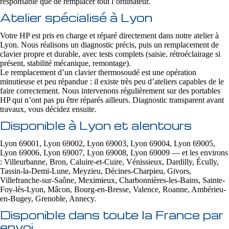
responsable que de remplacer tout l’ordinateur.
Atelier spécialisé à Lyon
Votre HP est pris en charge et réparé directement dans notre atelier à
Lyon. Nous réalisons un diagnostic précis, puis un remplacement de
clavier propre et durable, avec tests complets (saisie, rétroéclairage si
présent, stabilité mécanique, remontage).
Le remplacement d’un clavier thermosoudé est une opération
minutieuse et peu répandue : il existe très peu d’ateliers capables de le
faire correctement. Nous intervenons régulièrement sur des portables
HP qui n’ont pas pu être réparés ailleurs. Diagnostic transparent avant
travaux, vous décidez ensuite.
Disponible à Lyon et alentours
Lyon 69001, Lyon 69002, Lyon 69003, Lyon 69004, Lyon 69005,
Lyon 69006, Lyon 69007, Lyon 69008, Lyon 69009 — et les environs
: Villeurbanne, Bron, Caluire-et-Cuire, Vénissieux, Dardilly, Écully,
Tassin-la-Demi-Lune, Meyzieu, Décines-Charpieu, Givors,
Villefranche-sur-Saône, Meximieux, Charbonnières-les-Bains, Sainte-
Foy-lès-Lyon, Mâcon, Bourg-en-Bresse, Valence, Roanne, Ambérieu-
en-Bugey, Grenoble, Annecy.
Disponible dans toute la France par
envoi