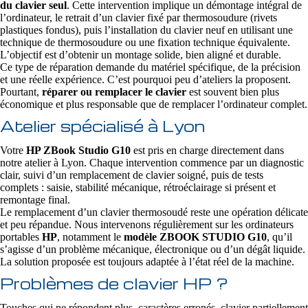
du clavier seul
. Cette intervention implique un démontage intégral de
l’ordinateur, le retrait d’un clavier fixé par thermosoudure (rivets
plastiques fondus), puis l’installation du clavier neuf en utilisant une
technique de thermosoudure ou une fixation technique équivalente.
L’objectif est d’obtenir un montage solide, bien aligné et durable.
Ce type de réparation demande du matériel spécifique, de la précision
et une réelle expérience. C’est pourquoi peu d’ateliers la proposent.
Pourtant,
réparer ou remplacer le clavier
est souvent bien plus
économique et plus responsable que de remplacer l’ordinateur complet.
Atelier spécialisé à Lyon
Votre
HP ZBook Studio G10
est pris en charge directement dans
notre atelier à Lyon. Chaque intervention commence par un diagnostic
clair, suivi d’un remplacement de clavier soigné, puis de tests
complets : saisie, stabilité mécanique, rétroéclairage si présent et
remontage final.
Le remplacement d’un clavier thermosoudé reste une opération délicate
et peu répandue. Nous intervenons régulièrement sur les ordinateurs
portables
HP
, notamment le
modèle ZBOOK STUDIO G10
, qu’il
s’agisse d’un problème mécanique, électronique ou d’un dégât liquide.
La solution proposée est toujours adaptée à l’état réel de la machine.
Problèmes de clavier HP ?
Touches qui ne répondent plus, caractères erronés, clavier partiellement