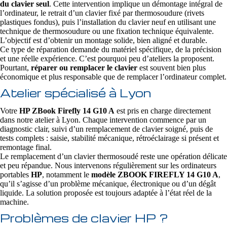
du clavier seul
. Cette intervention implique un démontage intégral de
l’ordinateur, le retrait d’un clavier fixé par thermosoudure (rivets
plastiques fondus), puis l’installation du clavier neuf en utilisant une
technique de thermosoudure ou une fixation technique équivalente.
L’objectif est d’obtenir un montage solide, bien aligné et durable.
Ce type de réparation demande du matériel spécifique, de la précision
et une réelle expérience. C’est pourquoi peu d’ateliers la proposent.
Pourtant,
réparer ou remplacer le clavier
est souvent bien plus
économique et plus responsable que de remplacer l’ordinateur complet.
Atelier spécialisé à Lyon
Votre
HP ZBook Firefly 14 G10 A
est pris en charge directement
dans notre atelier à Lyon. Chaque intervention commence par un
diagnostic clair, suivi d’un remplacement de clavier soigné, puis de
tests complets : saisie, stabilité mécanique, rétroéclairage si présent et
remontage final.
Le remplacement d’un clavier thermosoudé reste une opération délicate
et peu répandue. Nous intervenons régulièrement sur les ordinateurs
portables
HP
, notamment le
modèle ZBOOK FIREFLY 14 G10 A
,
qu’il s’agisse d’un problème mécanique, électronique ou d’un dégât
liquide. La solution proposée est toujours adaptée à l’état réel de la
machine.
Problèmes de clavier HP ?