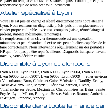
Réparer ou remplacer le clavier est souvent plus économique et plus
responsable que de remplacer tout l’ordinateur.
Atelier spécialisé à Lyon
Votre HP est pris en charge et réparé directement dans notre atelier à
Lyon. Nous réalisons un diagnostic précis, puis un remplacement de
clavier propre et durable, avec tests complets (saisie, rétroéclairage si
présent, stabilité mécanique, remontage).
Le remplacement d’un clavier thermosoudé est une opération
minutieuse et peu répandue : il existe très peu d’ateliers capables de le
faire correctement. Nous intervenons régulièrement sur des portables
HP qui n’ont pas pu être réparés ailleurs. Diagnostic transparent avant
travaux, vous décidez ensuite.
Disponible à Lyon et alentours
Lyon 69001, Lyon 69002, Lyon 69003, Lyon 69004, Lyon 69005,
Lyon 69006, Lyon 69007, Lyon 69008, Lyon 69009 — et les environs
: Villeurbanne, Bron, Caluire-et-Cuire, Vénissieux, Dardilly, Écully,
Tassin-la-Demi-Lune, Meyzieu, Décines-Charpieu, Givors,
Villefranche-sur-Saône, Meximieux, Charbonnières-les-Bains, Sainte-
Foy-lès-Lyon, Mâcon, Bourg-en-Bresse, Valence, Roanne, Ambérieu-
en-Bugey, Grenoble, Annecy.
Disponible dans toute la France par