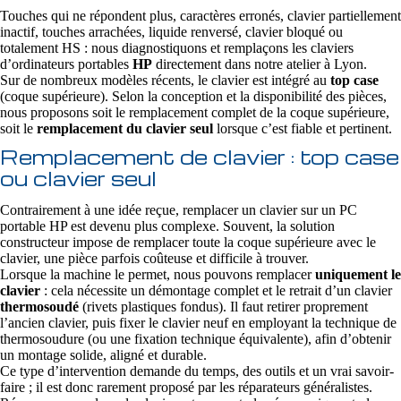
Touches qui ne répondent plus, caractères erronés, clavier partiellement
inactif, touches arrachées, liquide renversé, clavier bloqué ou
totalement HS : nous diagnostiquons et remplaçons les claviers
d’ordinateurs portables
HP
directement dans notre atelier à Lyon.
Sur de nombreux modèles récents, le clavier est intégré au
top case
(coque supérieure). Selon la conception et la disponibilité des pièces,
nous proposons soit le remplacement complet de la coque supérieure,
soit le
remplacement du clavier seul
lorsque c’est fiable et pertinent.
Remplacement de clavier : top case
ou clavier seul
Contrairement à une idée reçue, remplacer un clavier sur un PC
portable HP est devenu plus complexe. Souvent, la solution
constructeur impose de remplacer toute la coque supérieure avec le
clavier, une pièce parfois coûteuse et difficile à trouver.
Lorsque la machine le permet, nous pouvons remplacer
uniquement le
clavier
: cela nécessite un démontage complet et le retrait d’un clavier
thermosoudé
(rivets plastiques fondus). Il faut retirer proprement
l’ancien clavier, puis fixer le clavier neuf en employant la technique de
thermosoudure (ou une fixation technique équivalente), afin d’obtenir
un montage solide, aligné et durable.
Ce type d’intervention demande du temps, des outils et un vrai savoir-
faire ; il est donc rarement proposé par les réparateurs généralistes.