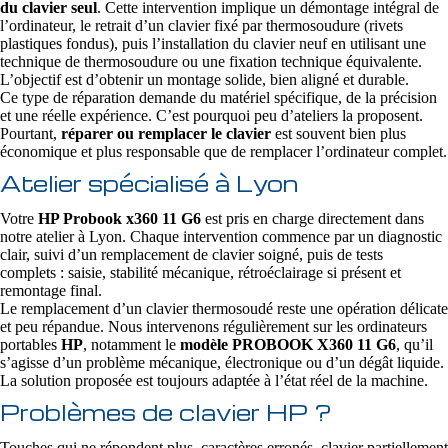
du clavier seul
. Cette intervention implique un démontage intégral de
l’ordinateur, le retrait d’un clavier fixé par thermosoudure (rivets
plastiques fondus), puis l’installation du clavier neuf en utilisant une
technique de thermosoudure ou une fixation technique équivalente.
L’objectif est d’obtenir un montage solide, bien aligné et durable.
Ce type de réparation demande du matériel spécifique, de la précision
et une réelle expérience. C’est pourquoi peu d’ateliers la proposent.
Pourtant,
réparer ou remplacer le clavier
est souvent bien plus
économique et plus responsable que de remplacer l’ordinateur complet.
Atelier spécialisé à Lyon
Votre
HP Probook x360 11 G6
est pris en charge directement dans
notre atelier à Lyon. Chaque intervention commence par un diagnostic
clair, suivi d’un remplacement de clavier soigné, puis de tests
complets : saisie, stabilité mécanique, rétroéclairage si présent et
remontage final.
Le remplacement d’un clavier thermosoudé reste une opération délicate
et peu répandue. Nous intervenons régulièrement sur les ordinateurs
portables
HP
, notamment le
modèle PROBOOK X360 11 G6
, qu’il
s’agisse d’un problème mécanique, électronique ou d’un dégât liquide.
La solution proposée est toujours adaptée à l’état réel de la machine.
Problèmes de clavier HP ?
Touches qui ne répondent plus, caractères erronés, clavier partiellement