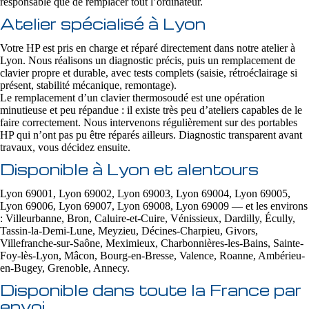
responsable que de remplacer tout l’ordinateur.
Atelier spécialisé à Lyon
Votre HP est pris en charge et réparé directement dans notre atelier à
Lyon. Nous réalisons un diagnostic précis, puis un remplacement de
clavier propre et durable, avec tests complets (saisie, rétroéclairage si
présent, stabilité mécanique, remontage).
Le remplacement d’un clavier thermosoudé est une opération
minutieuse et peu répandue : il existe très peu d’ateliers capables de le
faire correctement. Nous intervenons régulièrement sur des portables
HP qui n’ont pas pu être réparés ailleurs. Diagnostic transparent avant
travaux, vous décidez ensuite.
Disponible à Lyon et alentours
Lyon 69001, Lyon 69002, Lyon 69003, Lyon 69004, Lyon 69005,
Lyon 69006, Lyon 69007, Lyon 69008, Lyon 69009 — et les environs
: Villeurbanne, Bron, Caluire-et-Cuire, Vénissieux, Dardilly, Écully,
Tassin-la-Demi-Lune, Meyzieu, Décines-Charpieu, Givors,
Villefranche-sur-Saône, Meximieux, Charbonnières-les-Bains, Sainte-
Foy-lès-Lyon, Mâcon, Bourg-en-Bresse, Valence, Roanne, Ambérieu-
en-Bugey, Grenoble, Annecy.
Disponible dans toute la France par
envoi