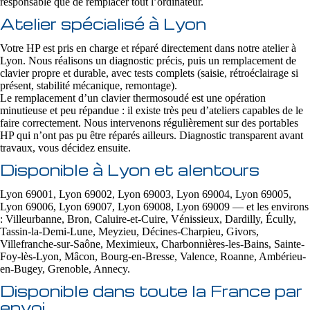
responsable que de remplacer tout l’ordinateur.
Atelier spécialisé à Lyon
Votre HP est pris en charge et réparé directement dans notre atelier à
Lyon. Nous réalisons un diagnostic précis, puis un remplacement de
clavier propre et durable, avec tests complets (saisie, rétroéclairage si
présent, stabilité mécanique, remontage).
Le remplacement d’un clavier thermosoudé est une opération
minutieuse et peu répandue : il existe très peu d’ateliers capables de le
faire correctement. Nous intervenons régulièrement sur des portables
HP qui n’ont pas pu être réparés ailleurs. Diagnostic transparent avant
travaux, vous décidez ensuite.
Disponible à Lyon et alentours
Lyon 69001, Lyon 69002, Lyon 69003, Lyon 69004, Lyon 69005,
Lyon 69006, Lyon 69007, Lyon 69008, Lyon 69009 — et les environs
: Villeurbanne, Bron, Caluire-et-Cuire, Vénissieux, Dardilly, Écully,
Tassin-la-Demi-Lune, Meyzieu, Décines-Charpieu, Givors,
Villefranche-sur-Saône, Meximieux, Charbonnières-les-Bains, Sainte-
Foy-lès-Lyon, Mâcon, Bourg-en-Bresse, Valence, Roanne, Ambérieu-
en-Bugey, Grenoble, Annecy.
Disponible dans toute la France par
envoi