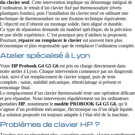
du clavier seul
. Cette intervention implique un démontage intégral de
l’ordinateur, le retrait d’un clavier fixé par thermosoudure (rivets
plastiques fondus), puis l’installation du clavier neuf en utilisant une
technique de thermosoudure ou une fixation technique équivalente.
L’objectif est d’obtenir un montage solide, bien aligné et durable.
Ce type de réparation demande du matériel spécifique, de la précision
et une réelle expérience. C’est pourquoi peu d’ateliers la proposent.
Pourtant,
réparer ou remplacer le clavier
est souvent bien plus
économique et plus responsable que de remplacer l’ordinateur complet.
Atelier spécialisé à Lyon
Votre
HP Probook G4 G5 G6
est pris en charge directement dans
notre atelier à Lyon. Chaque intervention commence par un diagnostic
clair, suivi d’un remplacement de clavier soigné, puis de tests
complets : saisie, stabilité mécanique, rétroéclairage si présent et
remontage final.
Le remplacement d’un clavier thermosoudé reste une opération délicate
et peu répandue. Nous intervenons régulièrement sur les ordinateurs
portables
HP
, notamment le
modèle PROBOOK G4 G5 G6
, qu’il
s’agisse d’un problème mécanique, électronique ou d’un dégât liquide.
La solution proposée est toujours adaptée à l’état réel de la machine.
Problèmes de clavier HP ?
Touches qui ne répondent plus, caractères erronés, clavier partiellement