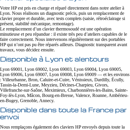
Votre HP est pris en charge et réparé directement dans notre atelier à
Lyon. Nous réalisons un diagnostic précis, puis un remplacement de
clavier propre et durable, avec tests complets (saisie, rétroéclairage si
présent, stabilité mécanique, remontage).
Le remplacement d’un clavier thermosoudé est une opération
minutieuse et peu répandue : il existe très peu d’ateliers capables de le
faire correctement. Nous intervenons régulièrement sur des portables
HP qui n’ont pas pu être réparés ailleurs. Diagnostic transparent avant
travaux, vous décidez ensuite.
Disponible à Lyon et alentours
Lyon 69001, Lyon 69002, Lyon 69003, Lyon 69004, Lyon 69005,
Lyon 69006, Lyon 69007, Lyon 69008, Lyon 69009 — et les environs
: Villeurbanne, Bron, Caluire-et-Cuire, Vénissieux, Dardilly, Écully,
Tassin-la-Demi-Lune, Meyzieu, Décines-Charpieu, Givors,
Villefranche-sur-Saône, Meximieux, Charbonnières-les-Bains, Sainte-
Foy-lès-Lyon, Mâcon, Bourg-en-Bresse, Valence, Roanne, Ambérieu-
en-Bugey, Grenoble, Annecy.
Disponible dans toute la France par
envoi
Nous remplaçons également des claviers HP envoyés depuis toute la