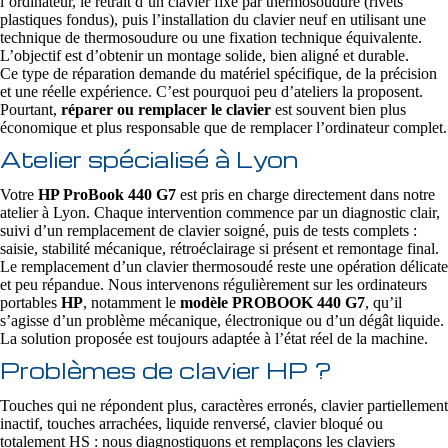
l’ordinateur, le retrait d’un clavier fixé par thermosoudure (rivets
plastiques fondus), puis l’installation du clavier neuf en utilisant une
technique de thermosoudure ou une fixation technique équivalente.
L’objectif est d’obtenir un montage solide, bien aligné et durable.
Ce type de réparation demande du matériel spécifique, de la précision
et une réelle expérience. C’est pourquoi peu d’ateliers la proposent.
Pourtant,
réparer ou remplacer le clavier
est souvent bien plus
économique et plus responsable que de remplacer l’ordinateur complet.
Atelier spécialisé à Lyon
Votre
HP ProBook 440 G7
est pris en charge directement dans notre
atelier à Lyon. Chaque intervention commence par un diagnostic clair,
suivi d’un remplacement de clavier soigné, puis de tests complets :
saisie, stabilité mécanique, rétroéclairage si présent et remontage final.
Le remplacement d’un clavier thermosoudé reste une opération délicate
et peu répandue. Nous intervenons régulièrement sur les ordinateurs
portables
HP
, notamment le
modèle PROBOOK 440 G7
, qu’il
s’agisse d’un problème mécanique, électronique ou d’un dégât liquide.
La solution proposée est toujours adaptée à l’état réel de la machine.
Problèmes de clavier HP ?
Touches qui ne répondent plus, caractères erronés, clavier partiellement
inactif, touches arrachées, liquide renversé, clavier bloqué ou
totalement HS : nous diagnostiquons et remplaçons les claviers