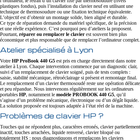
l’ordinateur, le retrait d’un clavier fixé par thermosoudure (rivets
plastiques fondus), puis l’installation du clavier neuf en utilisant une
technique de thermosoudure ou une fixation technique équivalente.
L’objectif est d’obtenir un montage solide, bien aligné et durable.
Ce type de réparation demande du matériel spécifique, de la précision
et une réelle expérience. C’est pourquoi peu d’ateliers la proposent.
Pourtant,
réparer ou remplacer le clavier
est souvent bien plus
économique et plus responsable que de remplacer l’ordinateur complet.
Atelier spécialisé à Lyon
Votre
HP ProBook 440 G5
est pris en charge directement dans notre
atelier à Lyon. Chaque intervention commence par un diagnostic clair,
suivi d’un remplacement de clavier soigné, puis de tests complets :
saisie, stabilité mécanique, rétroéclairage si présent et remontage final.
Le remplacement d’un clavier thermosoudé reste une opération délicate
et peu répandue. Nous intervenons régulièrement sur les ordinateurs
portables
HP
, notamment le
modèle PROBOOK 440 G5
, qu’il
s’agisse d’un problème mécanique, électronique ou d’un dégât liquide.
La solution proposée est toujours adaptée à l’état réel de la machine.
Problèmes de clavier HP ?
Touches qui ne répondent plus, caractères erronés, clavier partiellement
inactif, touches arrachées, liquide renversé, clavier bloqué ou
totalement HS : nous diagnostiquons et remplaçons les claviers