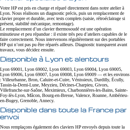
Votre HP est pris en charge et réparé directement dans notre atelier à
Lyon. Nous réalisons un diagnostic précis, puis un remplacement de
clavier propre et durable, avec tests complets (saisie, rétroéclairage si
présent, stabilité mécanique, remontage).
Le remplacement d’un clavier thermosoudé est une opération
minutieuse et peu répandue : il existe très peu d’ateliers capables de le
faire correctement. Nous intervenons régulièrement sur des portables
HP qui n’ont pas pu être réparés ailleurs. Diagnostic transparent avant
travaux, vous décidez ensuite.
Disponible à Lyon et alentours
Lyon 69001, Lyon 69002, Lyon 69003, Lyon 69004, Lyon 69005,
Lyon 69006, Lyon 69007, Lyon 69008, Lyon 69009 — et les environs
: Villeurbanne, Bron, Caluire-et-Cuire, Vénissieux, Dardilly, Écully,
Tassin-la-Demi-Lune, Meyzieu, Décines-Charpieu, Givors,
Villefranche-sur-Saône, Meximieux, Charbonnières-les-Bains, Sainte-
Foy-lès-Lyon, Mâcon, Bourg-en-Bresse, Valence, Roanne, Ambérieu-
en-Bugey, Grenoble, Annecy.
Disponible dans toute la France par
envoi
Nous remplaçons également des claviers HP envoyés depuis toute la