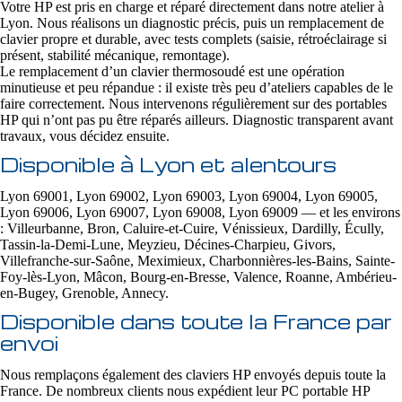
Votre HP est pris en charge et réparé directement dans notre atelier à
Lyon. Nous réalisons un diagnostic précis, puis un remplacement de
clavier propre et durable, avec tests complets (saisie, rétroéclairage si
présent, stabilité mécanique, remontage).
Le remplacement d’un clavier thermosoudé est une opération
minutieuse et peu répandue : il existe très peu d’ateliers capables de le
faire correctement. Nous intervenons régulièrement sur des portables
HP qui n’ont pas pu être réparés ailleurs. Diagnostic transparent avant
travaux, vous décidez ensuite.
Disponible à Lyon et alentours
Lyon 69001, Lyon 69002, Lyon 69003, Lyon 69004, Lyon 69005,
Lyon 69006, Lyon 69007, Lyon 69008, Lyon 69009 — et les environs
: Villeurbanne, Bron, Caluire-et-Cuire, Vénissieux, Dardilly, Écully,
Tassin-la-Demi-Lune, Meyzieu, Décines-Charpieu, Givors,
Villefranche-sur-Saône, Meximieux, Charbonnières-les-Bains, Sainte-
Foy-lès-Lyon, Mâcon, Bourg-en-Bresse, Valence, Roanne, Ambérieu-
en-Bugey, Grenoble, Annecy.
Disponible dans toute la France par
envoi
Nous remplaçons également des claviers HP envoyés depuis toute la
France. De nombreux clients nous expédient leur PC portable HP