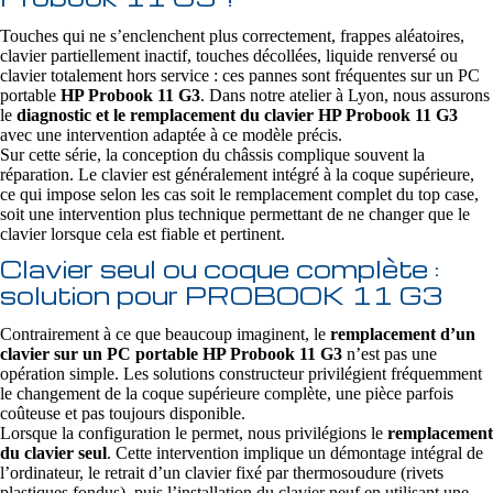
Touches qui ne s’enclenchent plus correctement, frappes aléatoires,
clavier partiellement inactif, touches décollées, liquide renversé ou
clavier totalement hors service : ces pannes sont fréquentes sur un PC
portable
HP Probook 11 G3
. Dans notre atelier à Lyon, nous assurons
le
diagnostic et le remplacement du clavier HP Probook 11 G3
avec une intervention adaptée à ce modèle précis.
Sur cette série, la conception du châssis complique souvent la
réparation. Le clavier est généralement intégré à la coque supérieure,
ce qui impose selon les cas soit le remplacement complet du top case,
soit une intervention plus technique permettant de ne changer que le
clavier lorsque cela est fiable et pertinent.
Clavier seul ou coque complète :
solution pour PROBOOK 11 G3
Contrairement à ce que beaucoup imaginent, le
remplacement d’un
clavier sur un PC portable HP Probook 11 G3
n’est pas une
opération simple. Les solutions constructeur privilégient fréquemment
le changement de la coque supérieure complète, une pièce parfois
coûteuse et pas toujours disponible.
Lorsque la configuration le permet, nous privilégions le
remplacement
du clavier seul
. Cette intervention implique un démontage intégral de
l’ordinateur, le retrait d’un clavier fixé par thermosoudure (rivets
plastiques fondus), puis l’installation du clavier neuf en utilisant une