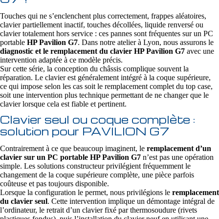
Touches qui ne s’enclenchent plus correctement, frappes aléatoires,
clavier partiellement inactif, touches décollées, liquide renversé ou
clavier totalement hors service : ces pannes sont fréquentes sur un PC
portable
HP Pavilion G7
. Dans notre atelier à Lyon, nous assurons le
diagnostic et le remplacement du clavier HP Pavilion G7
avec une
intervention adaptée à ce modèle précis.
Sur cette série, la conception du châssis complique souvent la
réparation. Le clavier est généralement intégré à la coque supérieure,
ce qui impose selon les cas soit le remplacement complet du top case,
soit une intervention plus technique permettant de ne changer que le
clavier lorsque cela est fiable et pertinent.
Clavier seul ou coque complète :
solution pour PAVILION G7
Contrairement à ce que beaucoup imaginent, le
remplacement d’un
clavier sur un PC portable HP Pavilion G7
n’est pas une opération
simple. Les solutions constructeur privilégient fréquemment le
changement de la coque supérieure complète, une pièce parfois
coûteuse et pas toujours disponible.
Lorsque la configuration le permet, nous privilégions le
remplacement
du clavier seul
. Cette intervention implique un démontage intégral de
l’ordinateur, le retrait d’un clavier fixé par thermosoudure (rivets
plastiques fondus), puis l’installation du clavier neuf en utilisant une