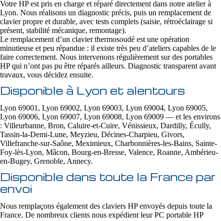
Votre HP est pris en charge et réparé directement dans notre atelier à
Lyon. Nous réalisons un diagnostic précis, puis un remplacement de
clavier propre et durable, avec tests complets (saisie, rétroéclairage si
présent, stabilité mécanique, remontage).
Le remplacement d’un clavier thermosoudé est une opération
minutieuse et peu répandue : il existe très peu d’ateliers capables de le
faire correctement. Nous intervenons régulièrement sur des portables
HP qui n’ont pas pu être réparés ailleurs. Diagnostic transparent avant
travaux, vous décidez ensuite.
Disponible à Lyon et alentours
Lyon 69001, Lyon 69002, Lyon 69003, Lyon 69004, Lyon 69005,
Lyon 69006, Lyon 69007, Lyon 69008, Lyon 69009 — et les environs
: Villeurbanne, Bron, Caluire-et-Cuire, Vénissieux, Dardilly, Écully,
Tassin-la-Demi-Lune, Meyzieu, Décines-Charpieu, Givors,
Villefranche-sur-Saône, Meximieux, Charbonnières-les-Bains, Sainte-
Foy-lès-Lyon, Mâcon, Bourg-en-Bresse, Valence, Roanne, Ambérieu-
en-Bugey, Grenoble, Annecy.
Disponible dans toute la France par
envoi
Nous remplaçons également des claviers HP envoyés depuis toute la
France. De nombreux clients nous expédient leur PC portable HP