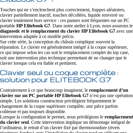
Touches qui ne s’enclenchent plus correctement, frappes aléatoires,
clavier partiellement inactif, touches décollées, liquide renversé ou
clavier totalement hors service : ces pannes sont fréquentes sur un PC
portable
HP Elitebook G7
. Dans notre atelier à Lyon, nous assurons le
diagnostic et le remplacement du clavier HP Elitebook G7
avec une
intervention adaptée à ce modèle précis.
Sur cette série, la conception du châssis complique souvent la
réparation. Le clavier est généralement intégré à la coque supérieure,
ce qui impose selon les cas soit le remplacement complet du top case,
soit une intervention plus technique permettant de ne changer que le
clavier lorsque cela est fiable et pertinent.
Clavier seul ou coque complète :
solution pour ELITEBOOK G7
Contrairement à ce que beaucoup imaginent, le
remplacement d’un
clavier sur un PC portable HP Elitebook G7
n’est pas une opération
simple. Les solutions constructeur privilégient fréquemment le
changement de la coque supérieure complète, une pièce parfois
coûteuse et pas toujours disponible.
Lorsque la configuration le permet, nous privilégions le
remplacement
du clavier seul
. Cette intervention implique un démontage intégral de
l’ordinateur, le retrait d’un clavier fixé par thermosoudure (rivets
plastiques fondus), puis l’installation du clavier neuf en utilisant une