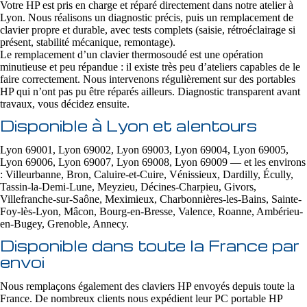
Votre HP est pris en charge et réparé directement dans notre atelier à
Lyon. Nous réalisons un diagnostic précis, puis un remplacement de
clavier propre et durable, avec tests complets (saisie, rétroéclairage si
présent, stabilité mécanique, remontage).
Le remplacement d’un clavier thermosoudé est une opération
minutieuse et peu répandue : il existe très peu d’ateliers capables de le
faire correctement. Nous intervenons régulièrement sur des portables
HP qui n’ont pas pu être réparés ailleurs. Diagnostic transparent avant
travaux, vous décidez ensuite.
Disponible à Lyon et alentours
Lyon 69001, Lyon 69002, Lyon 69003, Lyon 69004, Lyon 69005,
Lyon 69006, Lyon 69007, Lyon 69008, Lyon 69009 — et les environs
: Villeurbanne, Bron, Caluire-et-Cuire, Vénissieux, Dardilly, Écully,
Tassin-la-Demi-Lune, Meyzieu, Décines-Charpieu, Givors,
Villefranche-sur-Saône, Meximieux, Charbonnières-les-Bains, Sainte-
Foy-lès-Lyon, Mâcon, Bourg-en-Bresse, Valence, Roanne, Ambérieu-
en-Bugey, Grenoble, Annecy.
Disponible dans toute la France par
envoi
Nous remplaçons également des claviers HP envoyés depuis toute la
France. De nombreux clients nous expédient leur PC portable HP