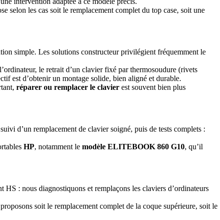
une intervention adaptée à ce modèle précis.
ose selon les cas soit le remplacement complet du top case, soit une
tion simple. Les solutions constructeur privilégient fréquemment le
’ordinateur, le retrait d’un clavier fixé par thermosoudure (rivets
ctif est d’obtenir un montage solide, bien aligné et durable.
rtant,
réparer ou remplacer le clavier
est souvent bien plus
suivi d’un remplacement de clavier soigné, puis de tests complets :
ortables
HP
, notamment le
modèle ELITEBOOK 860 G10
, qu’il
ent HS : nous diagnostiquons et remplaçons les claviers d’ordinateurs
s proposons soit le remplacement complet de la coque supérieure, soit le