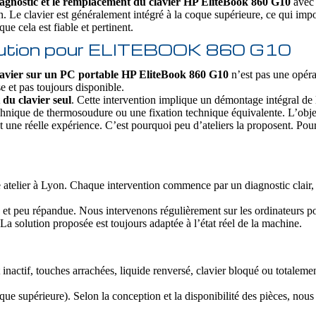
agnostic et le remplacement du clavier HP EliteBook 860 G10
avec 
n. Le clavier est généralement intégré à la coque supérieure, ce qui imp
ue cela est fiable et pertinent.
solution pour ELITEBOOK 860 G10
avier sur un PC portable HP EliteBook 860 G10
n’est pas une opéra
 et pas toujours disponible.
du clavier seul
. Cette intervention implique un démontage intégral de l
 technique de thermosoudure ou une fixation technique équivalente. L’obje
t une réelle expérience. C’est pourquoi peu d’ateliers la proposent. Pou
 atelier à Lyon. Chaque intervention commence par un diagnostic clair, 
 et peu répandue. Nous intervenons régulièrement sur les ordinateurs p
a solution proposée est toujours adaptée à l’état réel de la machine.
 inactif, touches arrachées, liquide renversé, clavier bloqué ou totalem
ue supérieure). Selon la conception et la disponibilité des pièces, nou