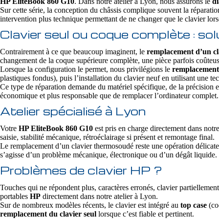
HP EliteBook 860 G10
. Dans notre atelier à Lyon, nous assurons le
di
Sur cette série, la conception du châssis complique souvent la réparatio
intervention plus technique permettant de ne changer que le clavier lorsq
Clavier seul ou coque complète : 
Contrairement à ce que beaucoup imaginent, le
remplacement d’un cl
changement de la coque supérieure complète, une pièce parfois coûteuse
Lorsque la configuration le permet, nous privilégions le
remplacement 
plastiques fondus), puis l’installation du clavier neuf en utilisant une
Ce type de réparation demande du matériel spécifique, de la précision e
économique et plus responsable que de remplacer l’ordinateur complet.
Atelier spécialisé à Lyon
Votre
HP EliteBook 860 G10
est pris en charge directement dans notre
saisie, stabilité mécanique, rétroéclairage si présent et remontage final.
Le remplacement d’un clavier thermosoudé reste une opération délicate
s’agisse d’un problème mécanique, électronique ou d’un dégât liquide. L
Problèmes de clavier HP ?
Touches qui ne répondent plus, caractères erronés, clavier partiellement
portables
HP
directement dans notre atelier à Lyon.
Sur de nombreux modèles récents, le clavier est intégré au
top case
(coq
remplacement du clavier seul
lorsque c’est fiable et pertinent.