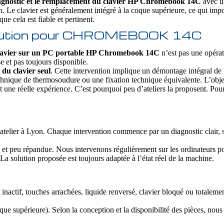
agnostic et le remplacement du clavier HP Chromebook 14C
avec un
n. Le clavier est généralement intégré à la coque supérieure, ce qui imp
ue cela est fiable et pertinent.
 solution pour CHROMEBOOK 14C
lavier sur un PC portable HP Chromebook 14C
n’est pas une opérat
 et pas toujours disponible.
du clavier seul
. Cette intervention implique un démontage intégral de l
 technique de thermosoudure ou une fixation technique équivalente. L’obje
t une réelle expérience. C’est pourquoi peu d’ateliers la proposent. Pou
 atelier à Lyon. Chaque intervention commence par un diagnostic clair, s
 et peu répandue. Nous intervenons régulièrement sur les ordinateurs p
a solution proposée est toujours adaptée à l’état réel de la machine.
 inactif, touches arrachées, liquide renversé, clavier bloqué ou totalem
ue supérieure). Selon la conception et la disponibilité des pièces, nou