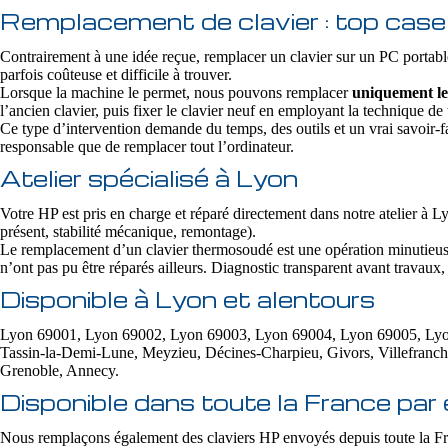
Remplacement de clavier : top case 
Contrairement à une idée reçue, remplacer un clavier sur un PC portabl
parfois coûteuse et difficile à trouver.
Lorsque la machine le permet, nous pouvons remplacer
uniquement le
l’ancien clavier, puis fixer le clavier neuf en employant la technique d
Ce type d’intervention demande du temps, des outils et un vrai savoir-fa
responsable que de remplacer tout l’ordinateur.
Atelier spécialisé à Lyon
Votre HP est pris en charge et réparé directement dans notre atelier à L
présent, stabilité mécanique, remontage).
Le remplacement d’un clavier thermosoudé est une opération minutieuse e
n’ont pas pu être réparés ailleurs. Diagnostic transparent avant travaux,
Disponible à Lyon et alentours
Lyon 69001, Lyon 69002, Lyon 69003, Lyon 69004, Lyon 69005, Lyon 6
Tassin-la-Demi-Lune, Meyzieu, Décines-Charpieu, Givors, Villefranc
Grenoble, Annecy.
Disponible dans toute la France par 
Nous remplaçons également des claviers HP envoyés depuis toute la Fr