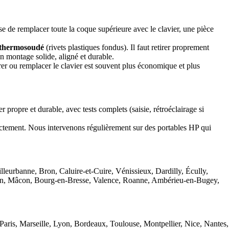
 de remplacer toute la coque supérieure avec le clavier, une pièce
thermosoudé
(rivets plastiques fondus). Il faut retirer proprement
un montage solide, aligné et durable.
arer ou remplacer le clavier est souvent plus économique et plus
 propre et durable, avec tests complets (saisie, rétroéclairage si
rectement. Nous intervenons régulièrement sur des portables HP qui
rbanne, Bron, Caluire-et-Cuire, Vénissieux, Dardilly, Écully,
yon, Mâcon, Bourg-en-Bresse, Valence, Roanne, Ambérieu-en-Bugey,
aris, Marseille, Lyon, Bordeaux, Toulouse, Montpellier, Nice, Nantes,