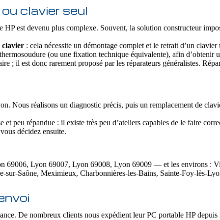
ou clavier seul
e HP est devenu plus complexe. Souvent, la solution constructeur impose
 clavier
: cela nécessite un démontage complet et le retrait d’un clavier
e thermosoudure (ou une fixation technique équivalente), afin d’obtenir 
ire ; il est donc rarement proposé par les réparateurs généralistes. Rép
yon. Nous réalisons un diagnostic précis, puis un remplacement de clavier
t peu répandue : il existe très peu d’ateliers capables de le faire cor
 vous décidez ensuite.
9006, Lyon 69007, Lyon 69008, Lyon 69009 — et les environs : Villeu
he-sur-Saône, Meximieux, Charbonnières-les-Bains, Sainte-Foy-lès-L
envoi
ance. De nombreux clients nous expédient leur PC portable HP depuis P