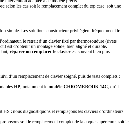
e intervention adaptée à ce modèle précis.
ose selon les cas soit le remplacement complet du top case, soit une
ion simple. Les solutions constructeur privilégient fréquemment le
’ordinateur, le retrait d’un clavier fixé par thermosoudure (rivets
ctif est d’obtenir un montage solide, bien aligné et durable.
rtant,
réparer ou remplacer le clavier
est souvent bien plus
uivi d’un remplacement de clavier soigné, puis de tests complets :
ortables
HP
, notamment le
modèle CHROMEBOOK 14C
, qu’il
ent HS : nous diagnostiquons et remplaçons les claviers d’ordinateurs
s proposons soit le remplacement complet de la coque supérieure, soit le