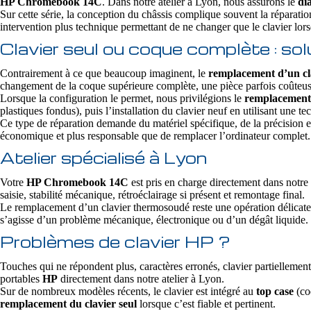
HP Chromebook 14C
. Dans notre atelier à Lyon, nous assurons le
di
Sur cette série, la conception du châssis complique souvent la réparatio
intervention plus technique permettant de ne changer que le clavier lorsq
Clavier seul ou coque complète :
Contrairement à ce que beaucoup imaginent, le
remplacement d’un c
changement de la coque supérieure complète, une pièce parfois coûteuse
Lorsque la configuration le permet, nous privilégions le
remplacement 
plastiques fondus), puis l’installation du clavier neuf en utilisant une
Ce type de réparation demande du matériel spécifique, de la précision e
économique et plus responsable que de remplacer l’ordinateur complet.
Atelier spécialisé à Lyon
Votre
HP Chromebook 14C
est pris en charge directement dans notre
saisie, stabilité mécanique, rétroéclairage si présent et remontage final.
Le remplacement d’un clavier thermosoudé reste une opération délicate
s’agisse d’un problème mécanique, électronique ou d’un dégât liquide. L
Problèmes de clavier HP ?
Touches qui ne répondent plus, caractères erronés, clavier partiellement
portables
HP
directement dans notre atelier à Lyon.
Sur de nombreux modèles récents, le clavier est intégré au
top case
(coq
remplacement du clavier seul
lorsque c’est fiable et pertinent.