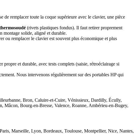
 de remplacer toute la coque supérieure avec le clavier, une pièce
thermosoudé
(rivets plastiques fondus). Il faut retirer proprement
un montage solide, aligné et durable.
arer ou remplacer le clavier est souvent plus économique et plus
 propre et durable, avec tests complets (saisie, rétroéclairage si
rectement. Nous intervenons régulièrement sur des portables HP qui
rbanne, Bron, Caluire-et-Cuire, Vénissieux, Dardilly, Écully,
yon, Mâcon, Bourg-en-Bresse, Valence, Roanne, Ambérieu-en-Bugey,
aris, Marseille, Lyon, Bordeaux, Toulouse, Montpellier, Nice, Nantes,