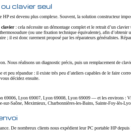
ou clavier seul
e HP est devenu plus complexe. Souvent, la solution constructeur impose
 clavier
: cela nécessite un démontage complet et le retrait d’un clavier
e thermosoudure (ou une fixation technique équivalente), afin d’obtenir 
ire ; il est donc rarement proposé par les réparateurs généralistes. Rép
yon. Nous réalisons un diagnostic précis, puis un remplacement de clavier
t peu répandue : il existe très peu d’ateliers capables de le faire cor
 vous décidez ensuite.
9006, Lyon 69007, Lyon 69008, Lyon 69009 — et les environs : Villeu
he-sur-Saône, Meximieux, Charbonnières-les-Bains, Sainte-Foy-lès-L
envoi
ance. De nombreux clients nous expédient leur PC portable HP depuis P