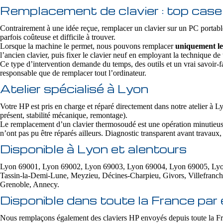
Remplacement de clavier : top case 
Contrairement à une idée reçue, remplacer un clavier sur un PC portabl
parfois coûteuse et difficile à trouver.
Lorsque la machine le permet, nous pouvons remplacer
uniquement le
l’ancien clavier, puis fixer le clavier neuf en employant la technique d
Ce type d’intervention demande du temps, des outils et un vrai savoir-fa
responsable que de remplacer tout l’ordinateur.
Atelier spécialisé à Lyon
Votre HP est pris en charge et réparé directement dans notre atelier à L
présent, stabilité mécanique, remontage).
Le remplacement d’un clavier thermosoudé est une opération minutieuse e
n’ont pas pu être réparés ailleurs. Diagnostic transparent avant travaux,
Disponible à Lyon et alentours
Lyon 69001, Lyon 69002, Lyon 69003, Lyon 69004, Lyon 69005, Lyon 6
Tassin-la-Demi-Lune, Meyzieu, Décines-Charpieu, Givors, Villefranc
Grenoble, Annecy.
Disponible dans toute la France par 
Nous remplaçons également des claviers HP envoyés depuis toute la Fr