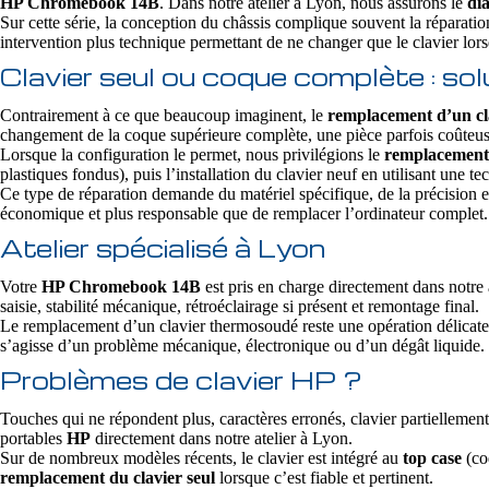
HP Chromebook 14B
. Dans notre atelier à Lyon, nous assurons le
di
Sur cette série, la conception du châssis complique souvent la réparatio
intervention plus technique permettant de ne changer que le clavier lorsq
Clavier seul ou coque complète :
Contrairement à ce que beaucoup imaginent, le
remplacement d’un c
changement de la coque supérieure complète, une pièce parfois coûteuse
Lorsque la configuration le permet, nous privilégions le
remplacement 
plastiques fondus), puis l’installation du clavier neuf en utilisant une
Ce type de réparation demande du matériel spécifique, de la précision e
économique et plus responsable que de remplacer l’ordinateur complet.
Atelier spécialisé à Lyon
Votre
HP Chromebook 14B
est pris en charge directement dans notre 
saisie, stabilité mécanique, rétroéclairage si présent et remontage final.
Le remplacement d’un clavier thermosoudé reste une opération délicate
s’agisse d’un problème mécanique, électronique ou d’un dégât liquide. L
Problèmes de clavier HP ?
Touches qui ne répondent plus, caractères erronés, clavier partiellement
portables
HP
directement dans notre atelier à Lyon.
Sur de nombreux modèles récents, le clavier est intégré au
top case
(coq
remplacement du clavier seul
lorsque c’est fiable et pertinent.