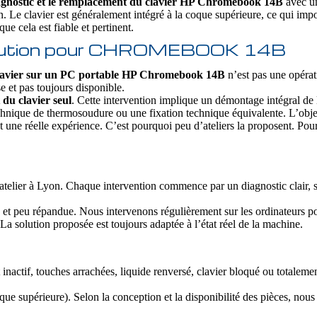
agnostic et le remplacement du clavier HP Chromebook 14B
avec un
n. Le clavier est généralement intégré à la coque supérieure, ce qui imp
ue cela est fiable et pertinent.
 solution pour CHROMEBOOK 14B
lavier sur un PC portable HP Chromebook 14B
n’est pas une opérat
 et pas toujours disponible.
du clavier seul
. Cette intervention implique un démontage intégral de l
 technique de thermosoudure ou une fixation technique équivalente. L’obje
t une réelle expérience. C’est pourquoi peu d’ateliers la proposent. Pou
atelier à Lyon. Chaque intervention commence par un diagnostic clair, s
 et peu répandue. Nous intervenons régulièrement sur les ordinateurs p
a solution proposée est toujours adaptée à l’état réel de la machine.
 inactif, touches arrachées, liquide renversé, clavier bloqué ou totalem
ue supérieure). Selon la conception et la disponibilité des pièces, nou