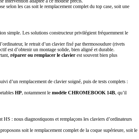
e intervention adaptée à ce modèle précis.
ose selon les cas soit le remplacement complet du top case, soit une
ion simple. Les solutions constructeur privilégient fréquemment le
’ordinateur, le retrait d’un clavier fixé par thermosoudure (rivets
ctif est d’obtenir un montage solide, bien aligné et durable.
rtant,
réparer ou remplacer le clavier
est souvent bien plus
uivi d’un remplacement de clavier soigné, puis de tests complets :
ortables
HP
, notamment le
modèle CHROMEBOOK 14B
, qu’il
ent HS : nous diagnostiquons et remplaçons les claviers d’ordinateurs
s proposons soit le remplacement complet de la coque supérieure, soit le