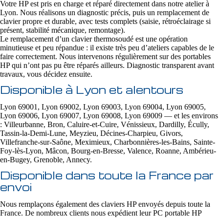
Votre HP est pris en charge et réparé directement dans notre atelier à
Lyon. Nous réalisons un diagnostic précis, puis un remplacement de
clavier propre et durable, avec tests complets (saisie, rétroéclairage si
présent, stabilité mécanique, remontage).
Le remplacement d’un clavier thermosoudé est une opération
minutieuse et peu répandue : il existe très peu d’ateliers capables de le
faire correctement. Nous intervenons régulièrement sur des portables
HP qui n’ont pas pu être réparés ailleurs. Diagnostic transparent avant
travaux, vous décidez ensuite.
Disponible à Lyon et alentours
Lyon 69001, Lyon 69002, Lyon 69003, Lyon 69004, Lyon 69005,
Lyon 69006, Lyon 69007, Lyon 69008, Lyon 69009 — et les environs
: Villeurbanne, Bron, Caluire-et-Cuire, Vénissieux, Dardilly, Écully,
Tassin-la-Demi-Lune, Meyzieu, Décines-Charpieu, Givors,
Villefranche-sur-Saône, Meximieux, Charbonnières-les-Bains, Sainte-
Foy-lès-Lyon, Mâcon, Bourg-en-Bresse, Valence, Roanne, Ambérieu-
en-Bugey, Grenoble, Annecy.
Disponible dans toute la France par
envoi
Nous remplaçons également des claviers HP envoyés depuis toute la
France. De nombreux clients nous expédient leur PC portable HP