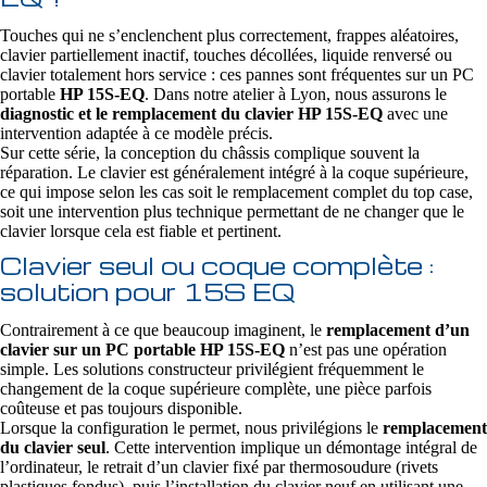
Touches qui ne s’enclenchent plus correctement, frappes aléatoires,
clavier partiellement inactif, touches décollées, liquide renversé ou
clavier totalement hors service : ces pannes sont fréquentes sur un PC
portable
HP 15S-EQ
. Dans notre atelier à Lyon, nous assurons le
diagnostic et le remplacement du clavier HP 15S-EQ
avec une
intervention adaptée à ce modèle précis.
Sur cette série, la conception du châssis complique souvent la
réparation. Le clavier est généralement intégré à la coque supérieure,
ce qui impose selon les cas soit le remplacement complet du top case,
soit une intervention plus technique permettant de ne changer que le
clavier lorsque cela est fiable et pertinent.
Clavier seul ou coque complète :
solution pour 15S EQ
Contrairement à ce que beaucoup imaginent, le
remplacement d’un
clavier sur un PC portable HP 15S-EQ
n’est pas une opération
simple. Les solutions constructeur privilégient fréquemment le
changement de la coque supérieure complète, une pièce parfois
coûteuse et pas toujours disponible.
Lorsque la configuration le permet, nous privilégions le
remplacement
du clavier seul
. Cette intervention implique un démontage intégral de
l’ordinateur, le retrait d’un clavier fixé par thermosoudure (rivets
plastiques fondus), puis l’installation du clavier neuf en utilisant une