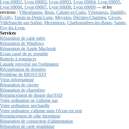
Lyon 69001
,
Lyon 69002
,
Lyon 69003
,
Lyon 69004
,
Lyon 69005
,
Lyon 69006
,
Lyon 69007
,
Lyon 69008
,
Lyon 69009
— et les
environs :
Villeurbanne
,
Bron
,
Caluire-et-Cuire
,
Vénissieux
,
Dardilly
,
Écully
,
Tassin-la-Demi-Lune
,
Meyzieu
,
Décines-Charpieu
,
Givors
,
Villefranche-sur-Saône
,
Meximieux
,
Charbonnières-les-Bains
,
Sainte-
Foy-lès-Lyon
.
Services
Réparation de carte mère
Réparation de Windows
Réparation de Apple Macbook
Ecran cassé de pc portable
Batterie à remplacer
Liquide renversé sur l'ordinateur
Récupération de données
Problème de BIOS/UEFI
Virus informatique
Réparation de clavier
Réparation de charnières
Remplacement de disque dur/SSD
Votre ordinateur ne s'allume pas
Votre ordinateur surchauffe
Votre ordinateur s'allume mais l'écran est noir
Remplacement de pâte thermique
Réparation de connecteur d'alimentation
Réparation de carte graphique