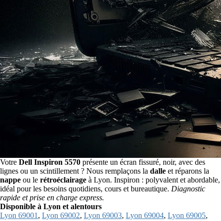
Votre
Dell Inspiron 5570
présente un écran fissuré, noir, avec des
lignes ou un scintillement ? Nous remplaçons la
dalle
et réparons la
nappe
ou le
rétroéclairage
à Lyon. Inspiron : polyvalent et abordable,
idéal pour les besoins quotidiens, cours et bureautique.
Diagnostic
rapide et prise en charge express.
Disponible à Lyon et alentours
Lyon 69001
,
Lyon 69002
,
Lyon 69003
,
Lyon 69004
,
Lyon 69005
,