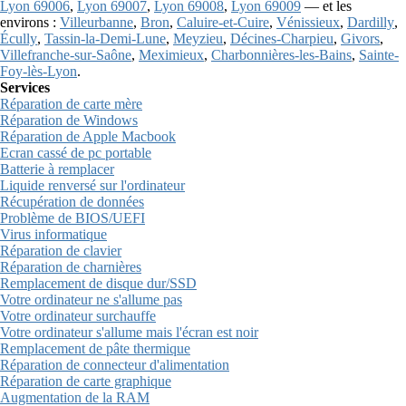
Lyon 69006
,
Lyon 69007
,
Lyon 69008
,
Lyon 69009
— et les
environs :
Villeurbanne
,
Bron
,
Caluire-et-Cuire
,
Vénissieux
,
Dardilly
,
Écully
,
Tassin-la-Demi-Lune
,
Meyzieu
,
Décines-Charpieu
,
Givors
,
Villefranche-sur-Saône
,
Meximieux
,
Charbonnières-les-Bains
,
Sainte-
Foy-lès-Lyon
.
Services
Réparation de carte mère
Réparation de Windows
Réparation de Apple Macbook
Ecran cassé de pc portable
Batterie à remplacer
Liquide renversé sur l'ordinateur
Récupération de données
Problème de BIOS/UEFI
Virus informatique
Réparation de clavier
Réparation de charnières
Remplacement de disque dur/SSD
Votre ordinateur ne s'allume pas
Votre ordinateur surchauffe
Votre ordinateur s'allume mais l'écran est noir
Remplacement de pâte thermique
Réparation de connecteur d'alimentation
Réparation de carte graphique
Augmentation de la RAM