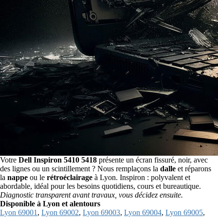
Votre
Dell Inspiron 5410 5418
présente un écran fissuré, noir, avec
des lignes ou un scintillement ? Nous remplaçons la
dalle
et réparons
la
nappe
ou le
rétroéclairage
à Lyon. Inspiron : polyvalent et
abordable, idéal pour les besoins quotidiens, cours et bureautique.
Diagnostic transparent avant travaux, vous décidez ensuite.
Disponible à Lyon et alentours
Lyon 69001
,
Lyon 69002
,
Lyon 69003
,
Lyon 69004
,
Lyon 69005
,