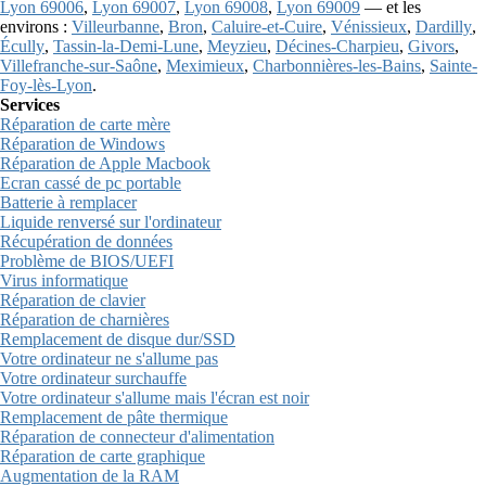
Lyon 69006
,
Lyon 69007
,
Lyon 69008
,
Lyon 69009
— et les
environs :
Villeurbanne
,
Bron
,
Caluire-et-Cuire
,
Vénissieux
,
Dardilly
,
Écully
,
Tassin-la-Demi-Lune
,
Meyzieu
,
Décines-Charpieu
,
Givors
,
Villefranche-sur-Saône
,
Meximieux
,
Charbonnières-les-Bains
,
Sainte-
Foy-lès-Lyon
.
Services
Réparation de carte mère
Réparation de Windows
Réparation de Apple Macbook
Ecran cassé de pc portable
Batterie à remplacer
Liquide renversé sur l'ordinateur
Récupération de données
Problème de BIOS/UEFI
Virus informatique
Réparation de clavier
Réparation de charnières
Remplacement de disque dur/SSD
Votre ordinateur ne s'allume pas
Votre ordinateur surchauffe
Votre ordinateur s'allume mais l'écran est noir
Remplacement de pâte thermique
Réparation de connecteur d'alimentation
Réparation de carte graphique
Augmentation de la RAM