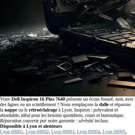
Votre
Dell Inspiron 16 Plus 7640
présente un écran fissuré, noir, avec
des lignes ou un scintillement ? Nous remplaçons la
dalle
et réparons
la
nappe
ou le
rétroéclairage
à Lyon. Inspiron : polyvalent et
abordable, idéal pour les besoins quotidiens, cours et bureautique.
Réparation couverte par notre garantie : sérénité incluse.
Disponible à Lyon et alentours
Lyon 69001
,
Lyon 69002
,
Lyon 69003
,
Lyon 69004
,
Lyon 69005
,