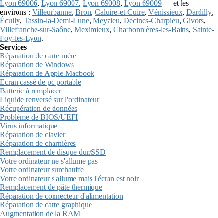
Lyon 69006
,
Lyon 69007
,
Lyon 69008
,
Lyon 69009
— et les
environs :
Villeurbanne
,
Bron
,
Caluire-et-Cuire
,
Vénissieux
,
Dardilly
,
Écully
,
Tassin-la-Demi-Lune
,
Meyzieu
,
Décines-Charpieu
,
Givors
,
Villefranche-sur-Saône
,
Meximieux
,
Charbonnières-les-Bains
,
Sainte-
Foy-lès-Lyon
.
Services
Réparation de carte mère
Réparation de Windows
Réparation de Apple Macbook
Ecran cassé de pc portable
Batterie à remplacer
Liquide renversé sur l'ordinateur
Récupération de données
Problème de BIOS/UEFI
Virus informatique
Réparation de clavier
Réparation de charnières
Remplacement de disque dur/SSD
Votre ordinateur ne s'allume pas
Votre ordinateur surchauffe
Votre ordinateur s'allume mais l'écran est noir
Remplacement de pâte thermique
Réparation de connecteur d'alimentation
Réparation de carte graphique
Augmentation de la RAM