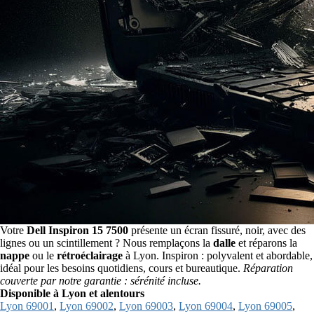
Votre
Dell Inspiron 15 7500
présente un écran fissuré, noir, avec des
lignes ou un scintillement ? Nous remplaçons la
dalle
et réparons la
nappe
ou le
rétroéclairage
à Lyon. Inspiron : polyvalent et abordable,
idéal pour les besoins quotidiens, cours et bureautique.
Réparation
couverte par notre garantie : sérénité incluse.
Disponible à Lyon et alentours
Lyon 69001
,
Lyon 69002
,
Lyon 69003
,
Lyon 69004
,
Lyon 69005
,