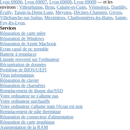
Lyon 69006
,
Lyon 69007
,
Lyon 69008
,
Lyon 69009
— et les
environs :
Villeurbanne
,
Bron
,
Caluire-et-Cuire
,
Vénissieux
,
Dardilly
,
Écully
,
Tassin-la-Demi-Lune
,
Meyzieu
,
Décines-Charpieu
,
Givors
,
Villefranche-sur-Saône
,
Meximieux
,
Charbonnières-les-Bains
,
Sainte-
Foy-lès-Lyon
.
Services
Réparation de carte mère
Réparation de Windows
Réparation de Apple Macbook
Ecran cassé de pc portable
Batterie à remplacer
Liquide renversé sur l'ordinateur
Récupération de données
Problème de BIOS/UEFI
Virus informatique
Réparation de clavier
Réparation de charnières
Remplacement de disque dur/SSD
Votre ordinateur ne s'allume pas
Votre ordinateur surchauffe
Votre ordinateur s'allume mais l'écran est noir
Remplacement de pâte thermique
Réparation de connecteur d'alimentation
Réparation de carte graphique
Augmentation de la RAM