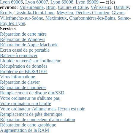
Lyon 69006
,
Lyon 69007
,
Lyon 69008
,
Lyon 69009
— et les
environs :
Villeurbanne
,
Bron
,
Caluire-et-Cuire
,
Vénissieux
,
Dardilly
,
Écully
,
Tassin-la-Demi-Lune
,
Meyzieu
,
Décines-Charpieu
,
Givors
,
Villefranche-sur-Saône
,
Meximieux
,
Charbonnières-les-Bains
,
Sainte-
Foy-lès-Lyon
.
Services
Réparation de carte mère
Réparation de Windows
Réparation de Apple Macbook
Ecran cassé de pc portable
Batterie à remplacer
Liquide renversé sur l'ordinateur
Récupération de données
Problème de BIOS/UEFI
Virus informatique
Réparation de clavier
Réparation de charnières
Remplacement de disque dur/SSD
Votre ordinateur ne s'allume pas
Votre ordinateur surchauffe
Votre ordinateur s'allume mais l'écran est noir
Remplacement de pâte thermique
Réparation de connecteur d'alimentation
Réparation de carte graphique
Augmentation de la RAM