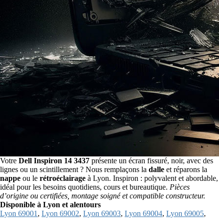
Votre
Dell Inspiron 14 3437
présente un écran fissuré, noir, avec des
lignes ou un scintillement ? Nous remplaçons la
dalle
et réparons la
nappe
ou le
rétroéclairage
à Lyon. Inspiron : polyvalent et abordable,
idéal pour les besoins quotidiens, cours et bureautique.
Pièces
d’origine ou certifiées, montage soigné et compatible constructeur.
Disponible à Lyon et alentours
Lyon 69001
,
Lyon 69002
,
Lyon 69003
,
Lyon 69004
,
Lyon 69005
,