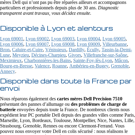
mères Dell qui n’ont pas pu être réparées ailleurs et accompagnons
particuliers et professionnels depuis plus de 30 ans.
Diagnostic
transparent avant travaux, vous décidez ensuite.
Disponible à Lyon et alentours
Lyon 69001
,
Lyon 69002
,
Lyon 69003
,
Lyon 69004
,
Lyon 69005
,
Lyon 69006
,
Lyon 69007
,
Lyon 69008
,
Lyon 69009
,
Villeurbanne
,
Bron
,
Caluire-et-Cuire
,
Vénissieux
,
Dardilly
,
Écully
,
Tassin-la-Demi-
Lune
,
Meyzieu
,
Décines-Charpieu
,
Givors
,
Villefranche-sur-Saône
,
Meximieux
,
Charbonnières-les-Bains
,
Sainte-Foy-lès-Lyon
,
Mâcon
,
Bourg-en-Bresse
,
Valence
,
Roanne
,
Ambérieu-en-Bugey
,
Grenoble
,
Annecy
.
Disponible dans toute la France par
envoi
Nous réparons également des
cartes mères Dell Precision 7510
présentant des pannes d’allumage ou
des problèmes de charge de
batterie
envoyées depuis toute la France. De nombreux clients nous
expédient leur PC portable Dell depuis des grandes villes comme Paris,
Marseille, Lyon, Bordeaux, Toulouse, Montpellier, Nice, Nantes, Lille,
Strasbourg, Grenoble, Rennes ou encore Clermont-Ferrand. Vous
pouvez nous envoyer votre Dell en colis sécurisé : nous réalisons le