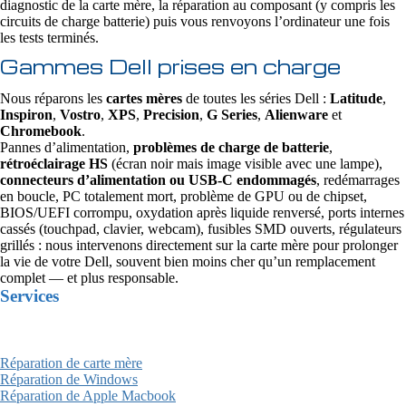
diagnostic de la carte mère, la réparation au composant (y compris les
circuits de charge batterie) puis vous renvoyons l’ordinateur une fois
les tests terminés.
Gammes Dell prises en charge
Nous réparons les
cartes mères
de toutes les séries Dell :
Latitude
,
Inspiron
,
Vostro
,
XPS
,
Precision
,
G Series
,
Alienware
et
Chromebook
.
Pannes d’alimentation,
problèmes de charge de batterie
,
rétroéclairage HS
(écran noir mais image visible avec une lampe),
connecteurs d’alimentation ou USB‑C endommagés
, redémarrages
en boucle, PC totalement mort, problème de GPU ou de chipset,
BIOS/UEFI corrompu, oxydation après liquide renversé, ports internes
cassés (touchpad, clavier, webcam), fusibles SMD ouverts, régulateurs
grillés : nous intervenons directement sur la carte mère pour prolonger
la vie de votre Dell, souvent bien moins cher qu’un remplacement
complet — et plus responsable.
Services
Réparation de carte mère
Réparation de Windows
Réparation de Apple Macbook