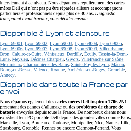
interviennent à ce niveau. Nous dépannons régulièrement des cartes
mères Dell qui n’ont pas pu être réparées ailleurs et accompagnons
particuliers et professionnels depuis plus de 30 ans.
Diagnostic
transparent avant travaux, vous décidez ensuite.
Disponible à Lyon et alentours
Lyon 69001
,
Lyon 69002
,
Lyon 69003
,
Lyon 69004
,
Lyon 69005
,
Lyon 69006
,
Lyon 69007
,
Lyon 69008
,
Lyon 69009
,
Villeurbanne
,
Bron
,
Caluire-et-Cuire
,
Vénissieux
,
Dardilly
,
Écully
,
Tassin-la-Demi-
Lune
,
Meyzieu
,
Décines-Charpieu
,
Givors
,
Villefranche-sur-Saône
,
Meximieux
,
Charbonnières-les-Bains
,
Sainte-Foy-lès-Lyon
,
Mâcon
,
Bourg-en-Bresse
,
Valence
,
Roanne
,
Ambérieu-en-Bugey
,
Grenoble
,
Annecy
.
Disponible dans toute la France par
envoi
Nous réparons également des
cartes mères Dell Inspiron 7706 2N1
présentant des pannes d’allumage ou
des problèmes de charge de
batterie
envoyées depuis toute la France. De nombreux clients nous
expédient leur PC portable Dell depuis des grandes villes comme Paris,
Marseille, Lyon, Bordeaux, Toulouse, Montpellier, Nice, Nantes, Lille,
Strasbourg, Grenoble, Rennes ou encore Clermont-Ferrand. Vous