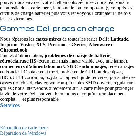
pouvez nous envoyer votre Dell en colis sécurisé : nous réalisons le
diagnostic de la carte mère, la réparation au composant (y compris les
circuits de charge batterie) puis vous renvoyons l’ordinateur une fois
les tests terminés.
Gammes Dell prises en charge
Nous réparons les
cartes mères
de toutes les séries Dell :
Latitude
,
Inspiron
,
Vostro
,
XPS
,
Precision
,
G Series
,
Alienware
et
Chromebook
.
Pannes d’alimentation,
problèmes de charge de batterie
,
rétroéclairage HS
(écran noir mais image visible avec une lampe),
connecteurs d’alimentation ou USB‑C endommagés
, redémarrages
en boucle, PC totalement mort, problème de GPU ou de chipset,
BIOS/UEFI corrompu, oxydation après liquide renversé, ports internes
cassés (touchpad, clavier, webcam), fusibles SMD ouverts, régulateurs
grillés : nous intervenons directement sur la carte mère pour prolonger
la vie de votre Dell, souvent bien moins cher qu’un remplacement
complet — et plus responsable.
Services
Réparation de carte mère
Réparation de Windows