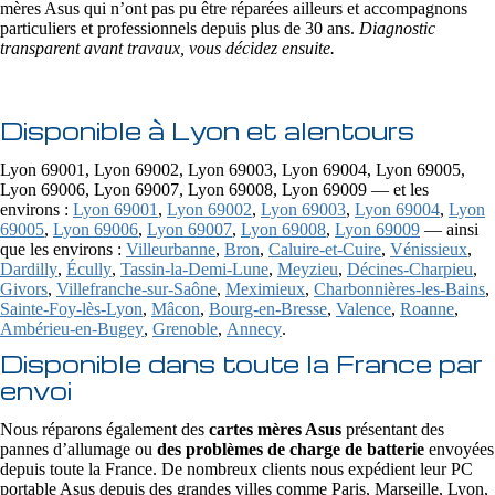
mères Asus qui n’ont pas pu être réparées ailleurs et accompagnons
particuliers et professionnels depuis plus de 30 ans.
Diagnostic
transparent avant travaux, vous décidez ensuite.
Disponible à Lyon et alentours
Lyon 69001, Lyon 69002, Lyon 69003, Lyon 69004, Lyon 69005,
Lyon 69006, Lyon 69007, Lyon 69008, Lyon 69009 — et les
environs :
Lyon 69001
,
Lyon 69002
,
Lyon 69003
,
Lyon 69004
,
Lyon
69005
,
Lyon 69006
,
Lyon 69007
,
Lyon 69008
,
Lyon 69009
— ainsi
que les environs :
Villeurbanne
,
Bron
,
Caluire-et-Cuire
,
Vénissieux
,
Dardilly
,
Écully
,
Tassin-la-Demi-Lune
,
Meyzieu
,
Décines-Charpieu
,
Givors
,
Villefranche-sur-Saône
,
Meximieux
,
Charbonnières-les-Bains
,
Sainte-Foy-lès-Lyon
,
Mâcon
,
Bourg-en-Bresse
,
Valence
,
Roanne
,
Ambérieu-en-Bugey
,
Grenoble
,
Annecy
.
Disponible dans toute la France par
envoi
Nous réparons également des
cartes mères Asus
présentant des
pannes d’allumage ou
des problèmes de charge de batterie
envoyées
depuis toute la France. De nombreux clients nous expédient leur PC
portable Asus depuis des grandes villes comme Paris, Marseille, Lyon,