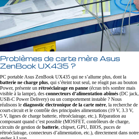
Problèmes de carte mère Asus
ZenBook UX435 ?
PC portable Asus ZenBook UX435 qui ne s’allume plus, dont la
batterie ne charge plus
, qui s’éteint tout seul, ne réagit pas au bouton
Power, présente un
rétroéclairage en panne
(écran très sombre mais
visible à la lampe), des
connecteurs d’alimentation abîmés
(DC jack,
USB‑C Power Delivery) ou un comportement instable ? Nous
réalisons le
diagnostic électronique de la carte mère
, la recherche de
court‑circuit et le contrôle des principales alimentations (19 V, 3.3 V,
5 V, lignes de charge batterie, rétroéclairage, etc.). Réparation au
composant quand c’est possible (MOSFET, contrôleurs de charge,
circuits de gestion de
batterie
, chipset, GPU, BIOS, puces de
rétroéclairage, connecteurs d’alimentation, etc.), directement dans notre
atelier à Lyon.