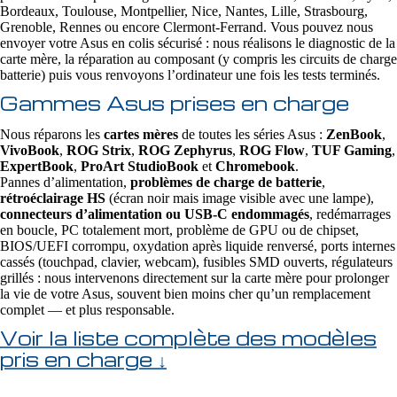
Bordeaux, Toulouse, Montpellier, Nice, Nantes, Lille, Strasbourg,
Grenoble, Rennes ou encore Clermont-Ferrand. Vous pouvez nous
envoyer votre Asus en colis sécurisé : nous réalisons le diagnostic de la
carte mère, la réparation au composant (y compris les circuits de charge
batterie) puis vous renvoyons l’ordinateur une fois les tests terminés.
Gammes Asus prises en charge
Nous réparons les
cartes mères
de toutes les séries Asus :
ZenBook
,
VivoBook
,
ROG Strix
,
ROG Zephyrus
,
ROG Flow
,
TUF Gaming
,
ExpertBook
,
ProArt StudioBook
et
Chromebook
.
Pannes d’alimentation,
problèmes de charge de batterie
,
rétroéclairage HS
(écran noir mais image visible avec une lampe),
connecteurs d’alimentation ou USB‑C endommagés
, redémarrages
en boucle, PC totalement mort, problème de GPU ou de chipset,
BIOS/UEFI corrompu, oxydation après liquide renversé, ports internes
cassés (touchpad, clavier, webcam), fusibles SMD ouverts, régulateurs
grillés : nous intervenons directement sur la carte mère pour prolonger
la vie de votre Asus, souvent bien moins cher qu’un remplacement
complet — et plus responsable.
Voir la liste complète des modèles
pris en charge ↓