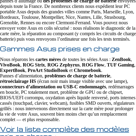
pannes d’allumage ou
des problèmes de charge de batterie
envoyées
depuis toute la France. De nombreux clients nous expédient leur PC
portable Asus depuis des grandes villes comme Paris, Marseille, Lyon,
Bordeaux, Toulouse, Montpellier, Nice, Nantes, Lille, Strasbourg,
Grenoble, Rennes ou encore Clermont-Ferrand. Vous pouvez nous
envoyer votre Asus en colis sécurisé : nous réalisons le diagnostic de la
carte mère, la réparation au composant (y compris les circuits de charge
batterie) puis vous renvoyons l’ordinateur une fois les tests terminés.
Gammes Asus prises en charge
Nous réparons les
cartes mères
de toutes les séries Asus :
ZenBook
,
VivoBook
,
ROG Strix
,
ROG Zephyrus
,
ROG Flow
,
TUF Gaming
,
ExpertBook
,
ProArt StudioBook
et
Chromebook
.
Pannes d’alimentation,
problèmes de charge de batterie
,
rétroéclairage HS
(écran noir mais image visible avec une lampe),
connecteurs d’alimentation ou USB‑C endommagés
, redémarrages
en boucle, PC totalement mort, problème de GPU ou de chipset,
BIOS/UEFI corrompu, oxydation après liquide renversé, ports internes
cassés (touchpad, clavier, webcam), fusibles SMD ouverts, régulateurs
grillés : nous intervenons directement sur la carte mère pour prolonger
la vie de votre Asus, souvent bien moins cher qu’un remplacement
complet — et plus responsable.
Voir la liste complète des modèles