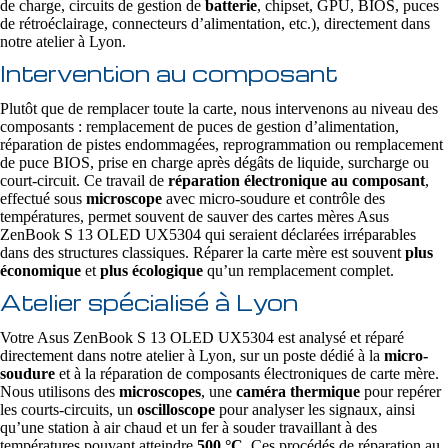
de charge, circuits de gestion de
batterie
, chipset, GPU, BIOS, puces
de rétroéclairage, connecteurs d’alimentation, etc.), directement dans
notre atelier à Lyon.
Intervention au composant
Plutôt que de remplacer toute la carte, nous intervenons au niveau des
composants : remplacement de puces de gestion d’alimentation,
réparation de pistes endommagées, reprogrammation ou remplacement
de puce BIOS, prise en charge après dégâts de liquide, surcharge ou
court-circuit. Ce travail de
réparation électronique au composant
,
effectué sous
microscope
avec micro-soudure et contrôle des
températures, permet souvent de sauver des cartes mères Asus
ZenBook S 13 OLED UX5304 qui seraient déclarées irréparables
dans des structures classiques. Réparer la carte mère est souvent
plus
économique
et
plus écologique
qu’un remplacement complet.
Atelier spécialisé à Lyon
Votre Asus ZenBook S 13 OLED UX5304 est analysé et réparé
directement dans notre atelier à Lyon, sur un poste dédié à la
micro-
soudure
et à la réparation de composants électroniques de carte mère.
Nous utilisons des
microscopes
, une
caméra thermique
pour repérer
les courts-circuits, un
oscilloscope
pour analyser les signaux, ainsi
qu’une station à air chaud et un fer à souder travaillant à des
températures pouvant atteindre
500 °C
. Ces procédés de réparation au