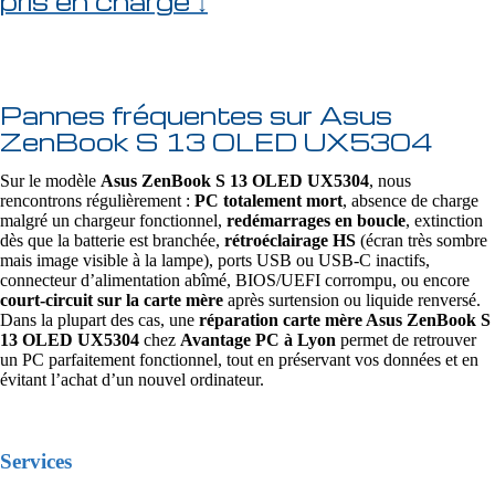
pris en charge ↓
Pannes fréquentes sur Asus
ZenBook S 13 OLED UX5304
Sur le modèle
Asus ZenBook S 13 OLED UX5304
, nous
rencontrons régulièrement :
PC totalement mort
, absence de charge
malgré un chargeur fonctionnel,
redémarrages en boucle
, extinction
dès que la batterie est branchée,
rétroéclairage HS
(écran très sombre
mais image visible à la lampe), ports USB ou USB‑C inactifs,
connecteur d’alimentation abîmé, BIOS/UEFI corrompu, ou encore
court-circuit sur la carte mère
après surtension ou liquide renversé.
Dans la plupart des cas, une
réparation carte mère Asus ZenBook S
13 OLED UX5304
chez
Avantage PC à Lyon
permet de retrouver
un PC parfaitement fonctionnel, tout en préservant vos données et en
évitant l’achat d’un nouvel ordinateur.
Services