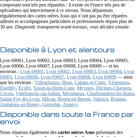
composant sont très peu répandus : il existe en France très peu de
spécialistes qui interviennent à ce niveau. Nous dépannons
régulièrement des cartes mères Asus qui n’ont pas pu être réparées
ailleurs et accompagnons particuliers et professionnels depuis plus de
30 ans.
Diagnostic transparent avant travaux, vous décidez ensuite.
Disponible à Lyon et alentours
Lyon 69001, Lyon 69002, Lyon 69003, Lyon 69004, Lyon 69005,
Lyon 69006, Lyon 69007, Lyon 69008, Lyon 69009 — et les
environs :
Lyon 69001
,
Lyon 69002
,
Lyon 69003
,
Lyon 69004
,
Lyon
69005
,
Lyon 69006
,
Lyon 69007
,
Lyon 69008
,
Lyon 69009
— ainsi
que les environs :
Villeurbanne
,
Bron
,
Caluire-et-Cuire
,
Vénissieux
,
Dardilly
,
Écully
,
Tassin-la-Demi-Lune
,
Meyzieu
,
Décines-Charpieu
,
Givors
,
Villefranche-sur-Saône
,
Meximieux
,
Charbonnières-les-Bains
,
Sainte-Foy-lès-Lyon
,
Mâcon
,
Bourg-en-Bresse
,
Valence
,
Roanne
,
Ambérieu-en-Bugey
,
Grenoble
,
Annecy
.
Disponible dans toute la France par
envoi
Nous réparons également des
cartes mères Asus
présentant des