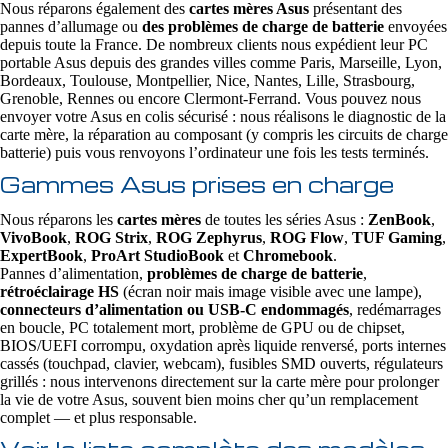
Nous réparons également des
cartes mères Asus
présentant des
pannes d’allumage ou
des problèmes de charge de batterie
envoyées
depuis toute la France. De nombreux clients nous expédient leur PC
portable Asus depuis des grandes villes comme Paris, Marseille, Lyon,
Bordeaux, Toulouse, Montpellier, Nice, Nantes, Lille, Strasbourg,
Grenoble, Rennes ou encore Clermont-Ferrand. Vous pouvez nous
envoyer votre Asus en colis sécurisé : nous réalisons le diagnostic de la
carte mère, la réparation au composant (y compris les circuits de charge
batterie) puis vous renvoyons l’ordinateur une fois les tests terminés.
Gammes Asus prises en charge
Nous réparons les
cartes mères
de toutes les séries Asus :
ZenBook
,
VivoBook
,
ROG Strix
,
ROG Zephyrus
,
ROG Flow
,
TUF Gaming
,
ExpertBook
,
ProArt StudioBook
et
Chromebook
.
Pannes d’alimentation,
problèmes de charge de batterie
,
rétroéclairage HS
(écran noir mais image visible avec une lampe),
connecteurs d’alimentation ou USB‑C endommagés
, redémarrages
en boucle, PC totalement mort, problème de GPU ou de chipset,
BIOS/UEFI corrompu, oxydation après liquide renversé, ports internes
cassés (touchpad, clavier, webcam), fusibles SMD ouverts, régulateurs
grillés : nous intervenons directement sur la carte mère pour prolonger
la vie de votre Asus, souvent bien moins cher qu’un remplacement
complet — et plus responsable.