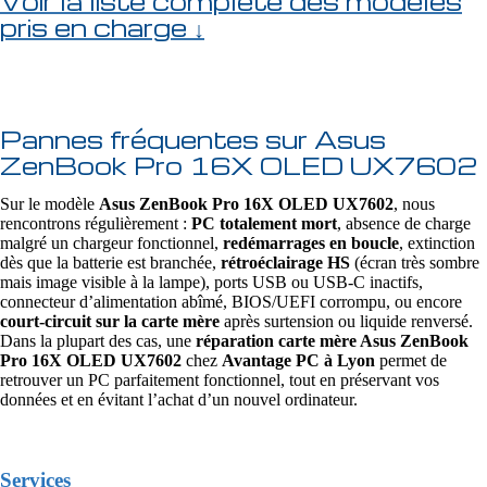
Voir la liste complète des modèles
pris en charge ↓
Pannes fréquentes sur Asus
ZenBook Pro 16X OLED UX7602
Sur le modèle
Asus ZenBook Pro 16X OLED UX7602
, nous
rencontrons régulièrement :
PC totalement mort
, absence de charge
malgré un chargeur fonctionnel,
redémarrages en boucle
, extinction
dès que la batterie est branchée,
rétroéclairage HS
(écran très sombre
mais image visible à la lampe), ports USB ou USB‑C inactifs,
connecteur d’alimentation abîmé, BIOS/UEFI corrompu, ou encore
court-circuit sur la carte mère
après surtension ou liquide renversé.
Dans la plupart des cas, une
réparation carte mère Asus ZenBook
Pro 16X OLED UX7602
chez
Avantage PC à Lyon
permet de
retrouver un PC parfaitement fonctionnel, tout en préservant vos
données et en évitant l’achat d’un nouvel ordinateur.
Services