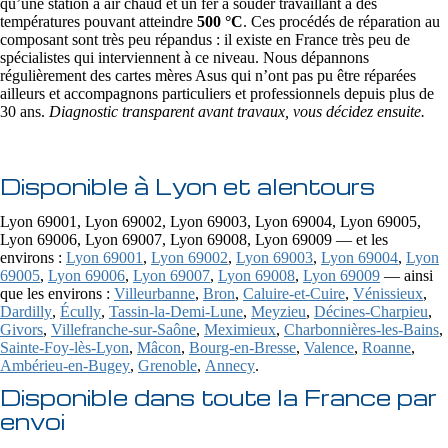
qu’une station à air chaud et un fer à souder travaillant à des
températures pouvant atteindre
500 °C
. Ces procédés de réparation au
composant sont très peu répandus : il existe en France très peu de
spécialistes qui interviennent à ce niveau. Nous dépannons
régulièrement des cartes mères Asus qui n’ont pas pu être réparées
ailleurs et accompagnons particuliers et professionnels depuis plus de
30 ans.
Diagnostic transparent avant travaux, vous décidez ensuite.
Disponible à Lyon et alentours
Lyon 69001, Lyon 69002, Lyon 69003, Lyon 69004, Lyon 69005,
Lyon 69006, Lyon 69007, Lyon 69008, Lyon 69009 — et les
environs :
Lyon 69001
,
Lyon 69002
,
Lyon 69003
,
Lyon 69004
,
Lyon
69005
,
Lyon 69006
,
Lyon 69007
,
Lyon 69008
,
Lyon 69009
— ainsi
que les environs :
Villeurbanne
,
Bron
,
Caluire-et-Cuire
,
Vénissieux
,
Dardilly
,
Écully
,
Tassin-la-Demi-Lune
,
Meyzieu
,
Décines-Charpieu
,
Givors
,
Villefranche-sur-Saône
,
Meximieux
,
Charbonnières-les-Bains
,
Sainte-Foy-lès-Lyon
,
Mâcon
,
Bourg-en-Bresse
,
Valence
,
Roanne
,
Ambérieu-en-Bugey
,
Grenoble
,
Annecy
.
Disponible dans toute la France par
envoi