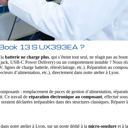
enBook 13 S UX393EA ?
 la
batterie ne charge plus
, qui s’éteint tout seul, ne réagit pas au bo
jack, USB‑C Power Delivery) ou un comportement instable ? Nous réa
 5 V, lignes de charge batterie, rétroéclairage, etc.). Réparation au com
cteurs d’alimentation, etc.), directement dans notre atelier à Lyon.
es composants : remplacement de puces de gestion d’alimentation, répa
it. Ce travail de
réparation électronique au composant
, effectué sou
ient déclarées irréparables dans des structures classiques. Réparer l
ns notre atelier à Lyon, sur un poste dédié à la
micro-soudure
et à l