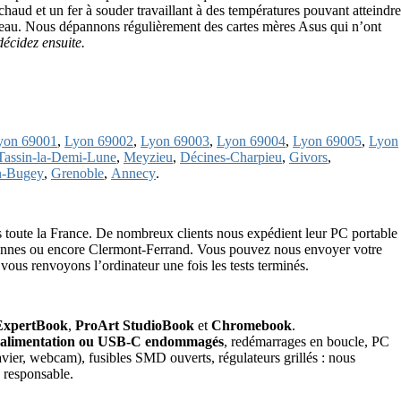
 chaud et un fer à souder travaillant à des températures pouvant atteindre
niveau. Nous dépannons régulièrement des cartes mères Asus qui n’ont
écidez ensuite.
yon 69001
,
Lyon 69002
,
Lyon 69003
,
Lyon 69004
,
Lyon 69005
,
Lyon
Tassin-la-Demi-Lune
,
Meyzieu
,
Décines-Charpieu
,
Givors
,
n-Bugey
,
Grenoble
,
Annecy
.
toute la France. De nombreux clients nous expédient leur PC portable
 Rennes ou encore Clermont-Ferrand. Vous pouvez nous envoyer votre
 vous renvoyons l’ordinateur une fois les tests terminés.
ExpertBook
,
ProArt StudioBook
et
Chromebook
.
’alimentation ou USB‑C endommagés
, redémarrages en boucle, PC
ier, webcam), fusibles SMD ouverts, régulateurs grillés : nous
 responsable.