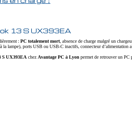
ris en charge ↓
Book 13 S UX393EA
lièrement :
PC totalement mort
, absence de charge malgré un chargeu
e à la lampe), ports USB ou USB‑C inactifs, connecteur d’alimentati
13 S UX393EA
chez
Avantage PC à Lyon
permet de retrouver un PC pa