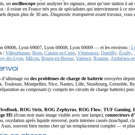
its, un
oscilloscope
pour analyser les signaux, ainsi qu’une station à air
s : il existe en France très peu de spécialistes qui interviennent à ce 
nels depuis plus de 30 ans.
Diagnostic transparent avant travaux, vous d
n 69006, Lyon 69007, Lyon 69008, Lyon 69009 — et les environs :
L
s :
Villeurbanne
,
Bron
,
Caluire-et-Cuire
,
Vénissieux
,
Dardilly
,
Écully
,
Foy-lès-Lyon
,
Mâcon
,
Bourg-en-Bresse
,
Valence
,
Roanne
,
Ambérieu-e
envoi
s d’allumage ou
des problèmes de charge de batterie
envoyées depuis 
x, Toulouse, Montpellier, Nice, Nantes, Lille, Strasbourg, Grenoble,
a réparation au composant (y compris les circuits de charge batterie) puis
ivoBook
,
ROG Strix
,
ROG Zephyrus
,
ROG Flow
,
TUF Gaming
,
age HS
(écran noir mais image visible avec une lampe),
connecteurs d
xydation après liquide renversé, ports internes cassés (touchpad, clav
tre Asus, souvent bien moins cher qu’un remplacement complet — et plus