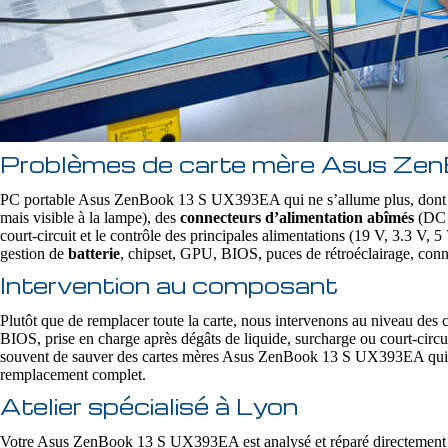
Problèmes de carte mère Asus Z
PC portable Asus ZenBook 13 S UX393EA qui ne s’allume plus, dont
mais visible à la lampe), des
connecteurs d’alimentation abîmés
(DC 
court‑circuit et le contrôle des principales alimentations (19 V, 3.3 V,
gestion de
batterie
, chipset, GPU, BIOS, puces de rétroéclairage, conne
Intervention au composant
Plutôt que de remplacer toute la carte, nous intervenons au niveau d
BIOS, prise en charge après dégâts de liquide, surcharge ou court-circu
souvent de sauver des cartes mères Asus ZenBook 13 S UX393EA qui sera
remplacement complet.
Atelier spécialisé à Lyon
Votre Asus ZenBook 13 S UX393EA est analysé et réparé directement da