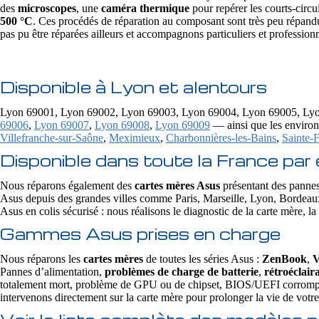
des
microscopes
, une
caméra thermique
pour repérer les courts-circu
500 °C
. Ces procédés de réparation au composant sont très peu répandu
pas pu être réparées ailleurs et accompagnons particuliers et profession
Disponible à Lyon et alentours
Lyon 69001, Lyon 69002, Lyon 69003, Lyon 69004, Lyon 69005, Lyo
69006
,
Lyon 69007
,
Lyon 69008
,
Lyon 69009
— ainsi que les environ
Villefranche-sur-Saône
,
Meximieux
,
Charbonnières-les-Bains
,
Sainte-
Disponible dans toute la France par 
Nous réparons également des
cartes mères Asus
présentant des panne
Asus depuis des grandes villes comme Paris, Marseille, Lyon, Bordeau
Asus en colis sécurisé : nous réalisons le diagnostic de la carte mère, l
Gammes Asus prises en charge
Nous réparons les
cartes mères
de toutes les séries Asus :
ZenBook
,
V
Pannes d’alimentation,
problèmes de charge de batterie
,
rétroéclair
totalement mort, problème de GPU ou de chipset, BIOS/UEFI corrompu, o
intervenons directement sur la carte mère pour prolonger la vie de vo