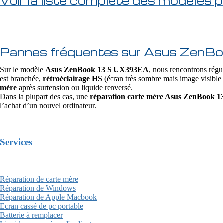
Voir la liste complète des modèles p
Pannes fréquentes sur Asus Zen
Sur le modèle
Asus ZenBook 13 S UX393EA
, nous rencontrons régu
est branchée,
rétroéclairage HS
(écran très sombre mais image visibl
mère
après surtension ou liquide renversé.
Dans la plupart des cas, une
réparation carte mère Asus ZenBook 
l’achat d’un nouvel ordinateur.
Services
Réparation de carte mère
Réparation de Windows
Réparation de Apple Macbook
Ecran cassé de pc portable
Batterie à remplacer