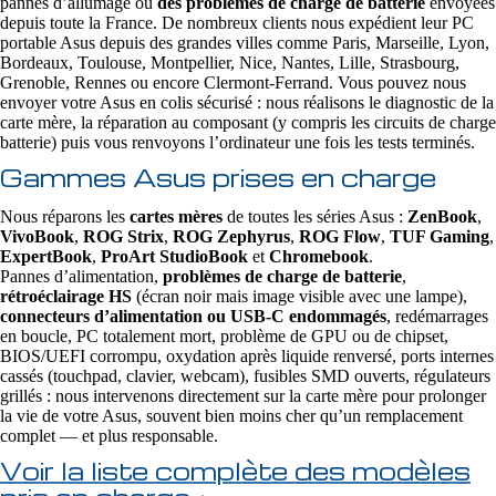
pannes d’allumage ou
des problèmes de charge de batterie
envoyées
depuis toute la France. De nombreux clients nous expédient leur PC
portable Asus depuis des grandes villes comme Paris, Marseille, Lyon,
Bordeaux, Toulouse, Montpellier, Nice, Nantes, Lille, Strasbourg,
Grenoble, Rennes ou encore Clermont-Ferrand. Vous pouvez nous
envoyer votre Asus en colis sécurisé : nous réalisons le diagnostic de la
carte mère, la réparation au composant (y compris les circuits de charge
batterie) puis vous renvoyons l’ordinateur une fois les tests terminés.
Gammes Asus prises en charge
Nous réparons les
cartes mères
de toutes les séries Asus :
ZenBook
,
VivoBook
,
ROG Strix
,
ROG Zephyrus
,
ROG Flow
,
TUF Gaming
,
ExpertBook
,
ProArt StudioBook
et
Chromebook
.
Pannes d’alimentation,
problèmes de charge de batterie
,
rétroéclairage HS
(écran noir mais image visible avec une lampe),
connecteurs d’alimentation ou USB‑C endommagés
, redémarrages
en boucle, PC totalement mort, problème de GPU ou de chipset,
BIOS/UEFI corrompu, oxydation après liquide renversé, ports internes
cassés (touchpad, clavier, webcam), fusibles SMD ouverts, régulateurs
grillés : nous intervenons directement sur la carte mère pour prolonger
la vie de votre Asus, souvent bien moins cher qu’un remplacement
complet — et plus responsable.
Voir la liste complète des modèles