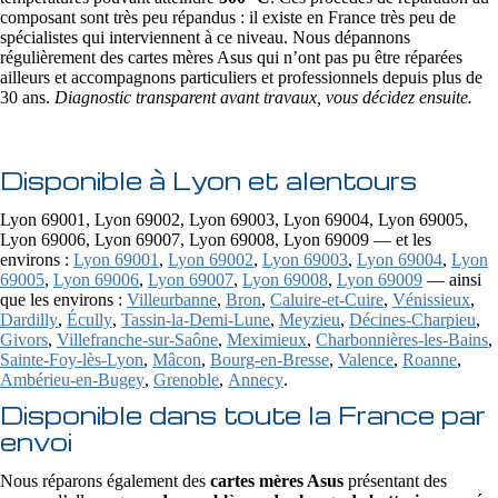
composant sont très peu répandus : il existe en France très peu de
spécialistes qui interviennent à ce niveau. Nous dépannons
régulièrement des cartes mères Asus qui n’ont pas pu être réparées
ailleurs et accompagnons particuliers et professionnels depuis plus de
30 ans.
Diagnostic transparent avant travaux, vous décidez ensuite.
Disponible à Lyon et alentours
Lyon 69001, Lyon 69002, Lyon 69003, Lyon 69004, Lyon 69005,
Lyon 69006, Lyon 69007, Lyon 69008, Lyon 69009 — et les
environs :
Lyon 69001
,
Lyon 69002
,
Lyon 69003
,
Lyon 69004
,
Lyon
69005
,
Lyon 69006
,
Lyon 69007
,
Lyon 69008
,
Lyon 69009
— ainsi
que les environs :
Villeurbanne
,
Bron
,
Caluire-et-Cuire
,
Vénissieux
,
Dardilly
,
Écully
,
Tassin-la-Demi-Lune
,
Meyzieu
,
Décines-Charpieu
,
Givors
,
Villefranche-sur-Saône
,
Meximieux
,
Charbonnières-les-Bains
,
Sainte-Foy-lès-Lyon
,
Mâcon
,
Bourg-en-Bresse
,
Valence
,
Roanne
,
Ambérieu-en-Bugey
,
Grenoble
,
Annecy
.
Disponible dans toute la France par
envoi
Nous réparons également des
cartes mères Asus
présentant des