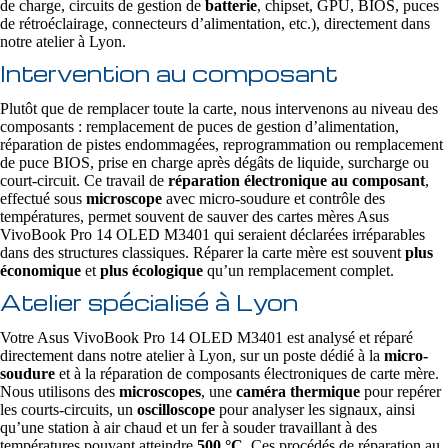
de charge, circuits de gestion de
batterie
, chipset, GPU, BIOS, puces
de rétroéclairage, connecteurs d’alimentation, etc.), directement dans
notre atelier à Lyon.
Intervention au composant
Plutôt que de remplacer toute la carte, nous intervenons au niveau des
composants : remplacement de puces de gestion d’alimentation,
réparation de pistes endommagées, reprogrammation ou remplacement
de puce BIOS, prise en charge après dégâts de liquide, surcharge ou
court-circuit. Ce travail de
réparation électronique au composant
,
effectué sous
microscope
avec micro-soudure et contrôle des
températures, permet souvent de sauver des cartes mères Asus
VivoBook Pro 14 OLED M3401 qui seraient déclarées irréparables
dans des structures classiques. Réparer la carte mère est souvent
plus
économique
et
plus écologique
qu’un remplacement complet.
Atelier spécialisé à Lyon
Votre Asus VivoBook Pro 14 OLED M3401 est analysé et réparé
directement dans notre atelier à Lyon, sur un poste dédié à la
micro-
soudure
et à la réparation de composants électroniques de carte mère.
Nous utilisons des
microscopes
, une
caméra thermique
pour repérer
les courts-circuits, un
oscilloscope
pour analyser les signaux, ainsi
qu’une station à air chaud et un fer à souder travaillant à des
températures pouvant atteindre
500 °C
. Ces procédés de réparation au