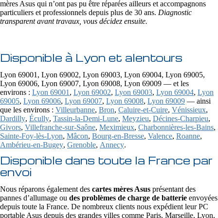
mères Asus qui n’ont pas pu être réparées ailleurs et accompagnons
particuliers et professionnels depuis plus de 30 ans.
Diagnostic
transparent avant travaux, vous décidez ensuite.
Disponible à Lyon et alentours
Lyon 69001, Lyon 69002, Lyon 69003, Lyon 69004, Lyon 69005,
Lyon 69006, Lyon 69007, Lyon 69008, Lyon 69009 — et les
environs :
Lyon 69001
,
Lyon 69002
,
Lyon 69003
,
Lyon 69004
,
Lyon
69005
,
Lyon 69006
,
Lyon 69007
,
Lyon 69008
,
Lyon 69009
— ainsi
que les environs :
Villeurbanne
,
Bron
,
Caluire-et-Cuire
,
Vénissieux
,
Dardilly
,
Écully
,
Tassin-la-Demi-Lune
,
Meyzieu
,
Décines-Charpieu
,
Givors
,
Villefranche-sur-Saône
,
Meximieux
,
Charbonnières-les-Bains
,
Sainte-Foy-lès-Lyon
,
Mâcon
,
Bourg-en-Bresse
,
Valence
,
Roanne
,
Ambérieu-en-Bugey
,
Grenoble
,
Annecy
.
Disponible dans toute la France par
envoi
Nous réparons également des
cartes mères Asus
présentant des
pannes d’allumage ou
des problèmes de charge de batterie
envoyées
depuis toute la France. De nombreux clients nous expédient leur PC
portable Asus depuis des grandes villes comme Paris, Marseille, Lyon,