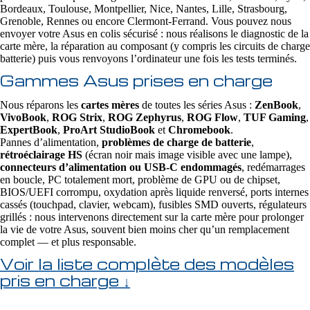
Bordeaux, Toulouse, Montpellier, Nice, Nantes, Lille, Strasbourg,
Grenoble, Rennes ou encore Clermont-Ferrand. Vous pouvez nous
envoyer votre Asus en colis sécurisé : nous réalisons le diagnostic de la
carte mère, la réparation au composant (y compris les circuits de charge
batterie) puis vous renvoyons l’ordinateur une fois les tests terminés.
Gammes Asus prises en charge
Nous réparons les
cartes mères
de toutes les séries Asus :
ZenBook
,
VivoBook
,
ROG Strix
,
ROG Zephyrus
,
ROG Flow
,
TUF Gaming
,
ExpertBook
,
ProArt StudioBook
et
Chromebook
.
Pannes d’alimentation,
problèmes de charge de batterie
,
rétroéclairage HS
(écran noir mais image visible avec une lampe),
connecteurs d’alimentation ou USB‑C endommagés
, redémarrages
en boucle, PC totalement mort, problème de GPU ou de chipset,
BIOS/UEFI corrompu, oxydation après liquide renversé, ports internes
cassés (touchpad, clavier, webcam), fusibles SMD ouverts, régulateurs
grillés : nous intervenons directement sur la carte mère pour prolonger
la vie de votre Asus, souvent bien moins cher qu’un remplacement
complet — et plus responsable.
Voir la liste complète des modèles
pris en charge ↓