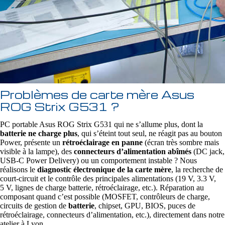
Problèmes de carte mère Asus
ROG Strix G531 ?
PC portable Asus ROG Strix G531 qui ne s’allume plus, dont la
batterie ne charge plus
, qui s’éteint tout seul, ne réagit pas au bouton
Power, présente un
rétroéclairage en panne
(écran très sombre mais
visible à la lampe), des
connecteurs d’alimentation abîmés
(DC jack,
USB‑C Power Delivery) ou un comportement instable ? Nous
réalisons le
diagnostic électronique de la carte mère
, la recherche de
court‑circuit et le contrôle des principales alimentations (19 V, 3.3 V,
5 V, lignes de charge batterie, rétroéclairage, etc.). Réparation au
composant quand c’est possible (MOSFET, contrôleurs de charge,
circuits de gestion de
batterie
, chipset, GPU, BIOS, puces de
rétroéclairage, connecteurs d’alimentation, etc.), directement dans notre
atelier à Lyon.