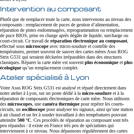
Intervention au composant
Plutôt que de remplacer toute la carte, nous intervenons au niveau des
composants : remplacement de puces de gestion d’alimentation,
réparation de pistes endommagées, reprogrammation ou remplacement
de puce BIOS, prise en charge après dégâts de liquide, surcharge ou
court-circuit. Ce travail de
réparation électronique au composant
,
effectué sous
microscope
avec micro-soudure et contrôle des
températures, permet souvent de sauver des cartes mères Asus ROG
Strix G531 qui seraient déclarées irréparables dans des structures
classiques. Réparer la carte mère est souvent
plus économique
et
plus
écologique
qu’un remplacement complet.
Atelier spécialisé à Lyon
Votre Asus ROG Strix G531 est analysé et réparé directement dans
notre atelier à Lyon, sur un poste dédié à la
micro-soudure
et à la
réparation de composants électroniques de carte mère. Nous utilisons
des
microscopes
, une
caméra thermique
pour repérer les courts-
circuits, un
oscilloscope
pour analyser les signaux, ainsi qu’une station
à air chaud et un fer à souder travaillant à des températures pouvant
atteindre
500 °C
. Ces procédés de réparation au composant sont très
peu répandus : il existe en France très peu de spécialistes qui
interviennent à ce niveau. Nous dépannons régulièrement des cartes