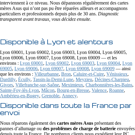
interviennent à ce niveau. Nous dépannons régulièrement des cartes
mères Asus qui n’ont pas pu être réparées ailleurs et accompagnons
particuliers et professionnels depuis plus de 30 ans.
Diagnostic
transparent avant travaux, vous décidez ensuite.
Disponible à Lyon et alentours
Lyon 69001, Lyon 69002, Lyon 69003, Lyon 69004, Lyon 69005,
Lyon 69006, Lyon 69007, Lyon 69008, Lyon 69009 — et les
environs :
Lyon 69001
,
Lyon 69002
,
Lyon 69003
,
Lyon 69004
,
Lyon
69005
,
Lyon 69006
,
Lyon 69007
,
Lyon 69008
,
Lyon 69009
— ainsi
que les environs :
Villeurbanne
,
Bron
,
Caluire-et-Cuire
,
Vénissieux
,
Dardilly
,
Écully
,
Tassin-la-Demi-Lune
,
Meyzieu
,
Décines-Charpieu
,
Givors
,
Villefranche-sur-Saône
,
Meximieux
,
Charbonnières-les-Bains
,
Sainte-Foy-lès-Lyon
,
Mâcon
,
Bourg-en-Bresse
,
Valence
,
Roanne
,
Ambérieu-en-Bugey
,
Grenoble
,
Annecy
.
Disponible dans toute la France par
envoi
Nous réparons également des
cartes mères Asus
présentant des
pannes d’allumage ou
des problèmes de charge de batterie
envoyées
depuis toute la France. De nombreux clients nous expédient leur PC