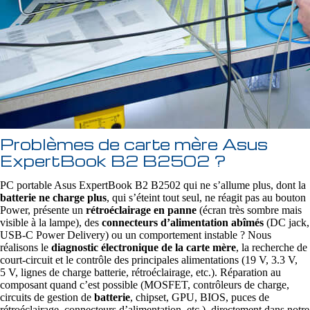
Problèmes de carte mère Asus
ExpertBook B2 B2502 ?
PC portable Asus ExpertBook B2 B2502 qui ne s’allume plus, dont la
batterie ne charge plus
, qui s’éteint tout seul, ne réagit pas au bouton
Power, présente un
rétroéclairage en panne
(écran très sombre mais
visible à la lampe), des
connecteurs d’alimentation abîmés
(DC jack,
USB‑C Power Delivery) ou un comportement instable ? Nous
réalisons le
diagnostic électronique de la carte mère
, la recherche de
court‑circuit et le contrôle des principales alimentations (19 V, 3.3 V,
5 V, lignes de charge batterie, rétroéclairage, etc.). Réparation au
composant quand c’est possible (MOSFET, contrôleurs de charge,
circuits de gestion de
batterie
, chipset, GPU, BIOS, puces de
rétroéclairage, connecteurs d’alimentation, etc.), directement dans notre