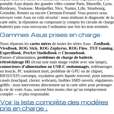
portable Asus depuis des grandes villes comme Paris, Marseille, Lyon,
Bordeaux, Toulouse, Montpellier, Nice, Nantes, Lille, Strasbourg,
Grenoble, Rennes ou encore Clermont-Ferrand. Vous pouvez nous
envoyer votre Asus en colis sécurisé : nous réalisons le diagnostic de la
carte mère, la réparation au composant (y compris les circuits de charge
batterie) puis vous renvoyons l’ordinateur une fois les tests terminés.
Gammes Asus prises en charge
Nous réparons les
cartes mères
de toutes les séries Asus :
ZenBook
,
VivoBook
,
ROG Strix
,
ROG Zephyrus
,
ROG Flow
,
TUF Gaming
,
ExpertBook
,
ProArt StudioBook
et
Chromebook
.
Pannes d’alimentation,
problèmes de charge de batterie
,
rétroéclairage HS
(écran noir mais image visible avec une lampe),
connecteurs d’alimentation ou USB‑C endommagés
, redémarrages
en boucle, PC totalement mort, problème de GPU ou de chipset,
BIOS/UEFI corrompu, oxydation après liquide renversé, ports internes
cassés (touchpad, clavier, webcam), fusibles SMD ouverts, régulateurs
grillés : nous intervenons directement sur la carte mère pour prolonger
la vie de votre Asus, souvent bien moins cher qu’un remplacement
complet — et plus responsable.
Voir la liste complète des modèles
pris en charge ↓