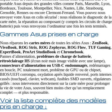
portable Asus depuis des grandes villes comme Paris, Marseille, Lyon,
Bordeaux, Toulouse, Montpellier, Nice, Nantes, Lille, Strasbourg,
Grenoble, Rennes ou encore Clermont-Ferrand. Vous pouvez nous
envoyer votre Asus en colis sécurisé : nous réalisons le diagnostic de la
carte mère, la réparation au composant (y compris les circuits de charge
batterie) puis vous renvoyons l’ordinateur une fois les tests terminés.
Gammes Asus prises en charge
Nous réparons les
cartes mères
de toutes les séries Asus :
ZenBook
,
VivoBook
,
ROG Strix
,
ROG Zephyrus
,
ROG Flow
,
TUF Gaming
,
ExpertBook
,
ProArt StudioBook
et
Chromebook
.
Pannes d’alimentation,
problèmes de charge de batterie
,
rétroéclairage HS
(écran noir mais image visible avec une lampe),
connecteurs d’alimentation ou USB‑C endommagés
, redémarrages
en boucle, PC totalement mort, problème de GPU ou de chipset,
BIOS/UEFI corrompu, oxydation après liquide renversé, ports internes
cassés (touchpad, clavier, webcam), fusibles SMD ouverts, régulateurs
grillés : nous intervenons directement sur la carte mère pour prolonger
la vie de votre Asus, souvent bien moins cher qu’un remplacement
complet — et plus responsable.
Voir la liste complète des modèles
pris en charge ↓