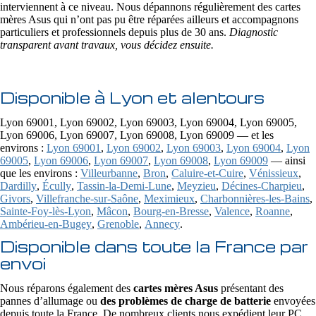
interviennent à ce niveau. Nous dépannons régulièrement des cartes
mères Asus qui n’ont pas pu être réparées ailleurs et accompagnons
particuliers et professionnels depuis plus de 30 ans.
Diagnostic
transparent avant travaux, vous décidez ensuite.
Disponible à Lyon et alentours
Lyon 69001, Lyon 69002, Lyon 69003, Lyon 69004, Lyon 69005,
Lyon 69006, Lyon 69007, Lyon 69008, Lyon 69009 — et les
environs :
Lyon 69001
,
Lyon 69002
,
Lyon 69003
,
Lyon 69004
,
Lyon
69005
,
Lyon 69006
,
Lyon 69007
,
Lyon 69008
,
Lyon 69009
— ainsi
que les environs :
Villeurbanne
,
Bron
,
Caluire-et-Cuire
,
Vénissieux
,
Dardilly
,
Écully
,
Tassin-la-Demi-Lune
,
Meyzieu
,
Décines-Charpieu
,
Givors
,
Villefranche-sur-Saône
,
Meximieux
,
Charbonnières-les-Bains
,
Sainte-Foy-lès-Lyon
,
Mâcon
,
Bourg-en-Bresse
,
Valence
,
Roanne
,
Ambérieu-en-Bugey
,
Grenoble
,
Annecy
.
Disponible dans toute la France par
envoi
Nous réparons également des
cartes mères Asus
présentant des
pannes d’allumage ou
des problèmes de charge de batterie
envoyées
depuis toute la France. De nombreux clients nous expédient leur PC